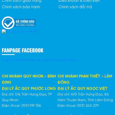
Chính sách giao hàng
Điều khoản & Điều kiện
Chính sách bảo hành
Chính sách đổi trả
FANPAGE FACEBOOK
https://www.facebook.com/duyphatbattery
CHI NHÁNH QUY NHƠN - BÌNH
CHI NHÁNH PHAN THIẾT - LÂM
ĐỊNH
ĐỒNG
ĐẠI LÝ ẮC QUY PHƯỚC LONG
ĐẠI LÝ ẮC QUY NGỌC VIỆT
Địa chỉ: 514 Trần Hưng Đạo, TP
Địa chỉ: 493 Trần Hưng Đạo, Xã
Quy Nhơn
Hàm Thuận Nam, Tỉnh Lâm Đồng
Điện thoại: 0931 919 156
Điện thoại: 0931 240 279