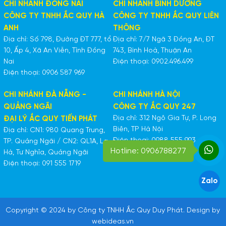
CHI NHÁNH ĐỒNG NAI
CHI NHÁNH BÌNH DƯƠNG
CÔNG TY TNHH ẮC QUY HÀ
CÔNG TY TNHH ẮC QUY LIÊN
ANH
THÔNG
Địa chỉ: Số 798, Đường ĐT 777, tổ
Địa chỉ: 7/7 Ngã 3 Đồng An, ĐT
10, Ấp 4, Xã An Viễn, Tỉnh Đồng
743, Bình Hoà, Thuận An
Nai
Điện thoại: 0902.496.499
Điện thoại: 0906 587 969
CHI NHÁNH ĐÀ NẴNG -
CHI NHÁNH HÀ NỘI
QUẢNG NGÃI
CÔNG TY ẮC QUY 247
Địa chỉ: 312 Ngô Gia Tự, P. Long
ĐẠI LÝ ẮC QUY TIẾN PHÁT
Biên, TP Hà Nội
Địa chỉ: CN1: 980 Quang Trung,
Điện thoại: 0988 555 993
TP. Quảng Ngãi / CN2: QL1A, La
Hotline: 0906788277
Hà, Tư Nghĩa, Quảng Ngãi
Điện thoại: 091 555 1719
Zalo
Copyright © 2024 by Công ty TNHH Ắc Quy Duy Phát. Design by
webideas.vn