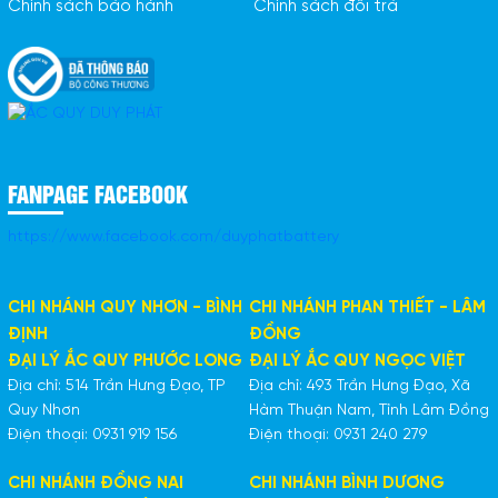
Chính sách bảo hành
Chính sách đổi trả
FANPAGE FACEBOOK
https://www.facebook.com/duyphatbattery
CHI NHÁNH QUY NHƠN - BÌNH
CHI NHÁNH PHAN THIẾT - LÂM
ĐỊNH
ĐỒNG
ĐẠI LÝ ẮC QUY PHƯỚC LONG
ĐẠI LÝ ẮC QUY NGỌC VIỆT
Địa chỉ: 514 Trần Hưng Đạo, TP
Địa chỉ: 493 Trần Hưng Đạo, Xã
Quy Nhơn
Hàm Thuận Nam, Tỉnh Lâm Đồng
Điện thoại: 0931 919 156
Điện thoại: 0931 240 279
CHI NHÁNH ĐỒNG NAI
CHI NHÁNH BÌNH DƯƠNG