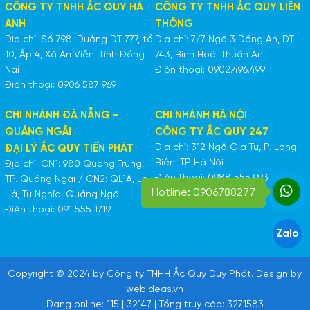
CÔNG TY TNHH ẮC QUY HÀ
CÔNG TY TNHH ẮC QUY LIÊN
ANH
THÔNG
Địa chỉ: Số 798, Đường ĐT 777, tổ
Địa chỉ: 7/7 Ngã 3 Đồng An, ĐT
10, Ấp 4, Xã An Viễn, Tỉnh Đồng
743, Bình Hoà, Thuận An
Nai
Điện thoại: 0902.496.499
Điện thoại: 0906 587 969
CHI NHÁNH ĐÀ NẴNG -
CHI NHÁNH HÀ NỘI
QUẢNG NGÃI
CÔNG TY ẮC QUY 247
Địa chỉ: 312 Ngô Gia Tự, P. Long
ĐẠI LÝ ẮC QUY TIẾN PHÁT
Biên, TP Hà Nội
Địa chỉ: CN1: 980 Quang Trung,
Điện thoại: 0988 555 993
TP. Quảng Ngãi / CN2: QL1A, La
Hotline: 0906788277
Hà, Tư Nghĩa, Quảng Ngãi
Điện thoại: 091 555 1719
Zalo
Copyright © 2024 by Công ty TNHH Ắc Quy Duy Phát. Design by
webideas.vn
Đang online: 115 | 32147 | Tổng truy cập: 3271583