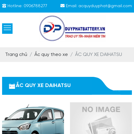
Hotline:
0906788277
Email:
acquyduyphat@gmail.com
Trang chủ
Ắc quy theo xe
ẮC QUY XE DAIHATSU
ẮC QUY XE DAIHATSU