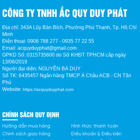
CÔNG TY TNHH ẮC QUY DUY PHÁT
Địa chỉ: 343A Lũy Bán Bích, Phường Phú Thạnh, Tp. Hồ Chí
Minh
Điện thoại: 0906 788 277 - 0935 77 22 55
Email: acquyduyphat@gmail.com
GPKD Số:
0315735600 do Sở KHĐT TPHCM cấp ngày
13/06/2019
Người đại diện: NGUYỄN BÁ DUY
Số TK:
6435457 Ngân hàng TMCP Á Châu ACB - CN Tân 
Phú
Website:
https://acquyduyphat.com
CHÍNH SÁCH QUY ĐỊNH
Hưỡng dẫn mua hàng
Hình thức thanh toán
Chính sách giao hàng
Điều khoản & Điều kiện