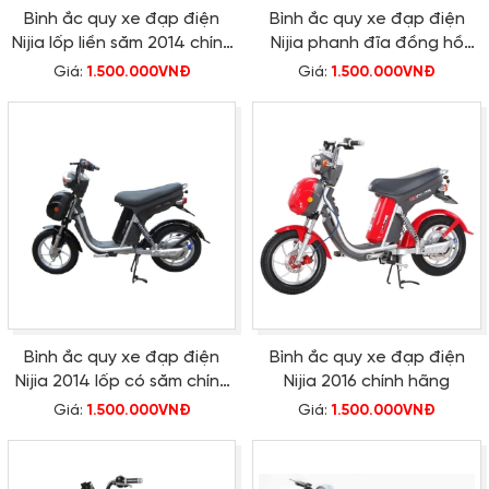
Bình ắc quy xe đạp điện
Bình ắc quy xe đạp điện
Nijia lốp liền săm 2014 chính
Nijia phanh đĩa đồng hồ
hãng
điện tử chính hãng
Giá:
1.500.000VNĐ
Giá:
1.500.000VNĐ
Bình ắc quy xe đạp điện
Bình ắc quy xe đạp điện
Nijia 2014 lốp có săm chính
Nijia 2016 chính hãng
hãng
Giá:
1.500.000VNĐ
Giá:
1.500.000VNĐ