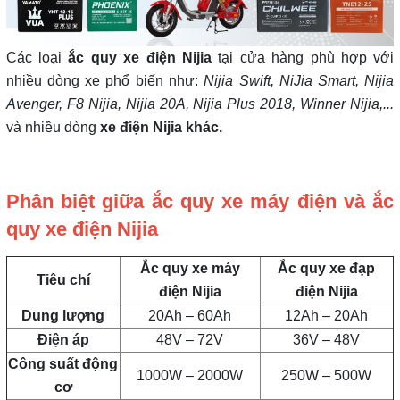
Các loại
ắc quy xe điện
Nijia
tại cửa hàng phù hợp với
nhiều dòng xe phổ biến như:
Nijia Swift, NiJia Smart, Nijia
Avenger, F8 Nijia, Nijia 20A, Nijia Plus 2018, Winner Nijia,...
và nhiều dòng
xe điện
Nijia
khác.
Phân biệt giữa ắc quy xe máy điện và ắc
quy xe điện Nijia
Ắc quy xe máy
Ắc quy xe đạp
Tiêu chí
điện Nijia
điện Nijia
Dung lượng
20Ah – 60Ah
12Ah – 20Ah
Điện áp
48V – 72V
36V – 48V
Công suất động
1000W – 2000W
250W – 500W
cơ