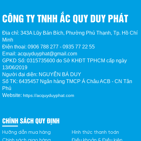
CÔNG TY TNHH ẮC QUY DUY PHÁT
Địa chỉ: 343A Lũy Bán Bích, Phường Phú Thạnh, Tp. Hồ Chí
Minh
Điện thoại: 0906 788 277 - 0935 77 22 55
Email: acquyduyphat@gmail.com
GPKD Số:
0315735600 do Sở KHĐT TPHCM cấp ngày
13/06/2019
Người đại diện: NGUYỄN BÁ DUY
Số TK:
6435457 Ngân hàng TMCP Á Châu ACB - CN Tân 
Phú
Website:
https://acquyduyphat.com
CHÍNH SÁCH QUY ĐỊNH
Hưỡng dẫn mua hàng
Hình thức thanh toán
Chính sách giao hàng
Điều khoản & Điều kiện