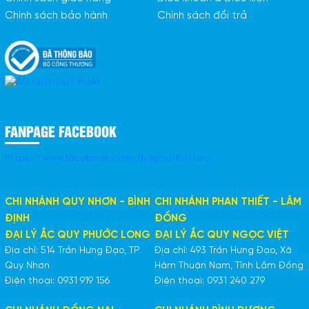
Chính sách bảo hành
Chính sách đổi trả
FANPAGE FACEBOOK
https://www.facebook.com/duyphatbattery
CHI NHÁNH QUY NHƠN - BÌNH
CHI NHÁNH PHAN THIẾT - LÂM
ĐỊNH
ĐỒNG
ĐẠI LÝ ẮC QUY PHƯỚC LONG
ĐẠI LÝ ẮC QUY NGỌC VIỆT
Địa chỉ: 514 Trần Hưng Đạo, TP
Địa chỉ: 493 Trần Hưng Đạo, Xã
Quy Nhơn
Hàm Thuận Nam, Tỉnh Lâm Đồng
Điện thoại: 0931 919 156
Điện thoại: 0931 240 279