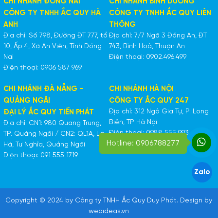
CHI NHÁNH ĐỒNG NAI
CHI NHÁNH BÌNH DƯƠNG
CÔNG TY TNHH ẮC QUY HÀ
CÔNG TY TNHH ẮC QUY LIÊN
ANH
THÔNG
Địa chỉ: Số 798, Đường ĐT 777, tổ
Địa chỉ: 7/7 Ngã 3 Đồng An, ĐT
10, Ấp 4, Xã An Viễn, Tỉnh Đồng
743, Bình Hoà, Thuận An
Nai
Điện thoại: 0902.496.499
Điện thoại: 0906 587 969
CHI NHÁNH ĐÀ NẴNG -
CHI NHÁNH HÀ NỘI
QUẢNG NGÃI
CÔNG TY ẮC QUY 247
Địa chỉ: 312 Ngô Gia Tự, P. Long
ĐẠI LÝ ẮC QUY TIẾN PHÁT
Biên, TP Hà Nội
Địa chỉ: CN1: 980 Quang Trung,
Điện thoại: 0988 555 993
TP. Quảng Ngãi / CN2: QL1A, La
Hotline: 0906788277
Hà, Tư Nghĩa, Quảng Ngãi
Điện thoại: 091 555 1719
Zalo
Copyright © 2024 by Công ty TNHH Ắc Quy Duy Phát. Design by
webideas.vn