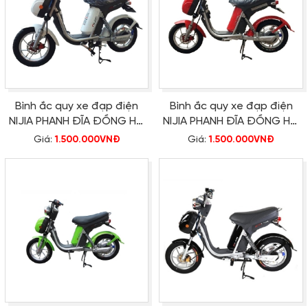
Bình ắc quy xe đạp điện
Bình ắc quy xe đạp điện
NIJIA PHANH ĐĨA ĐỒNG HỒ
NIJIA PHANH ĐĨA ĐỒNG HỒ
ĐIỆN TỬ 2015 chính hãng
CƠ chính hãng
Giá:
1.500.000VNĐ
Giá:
1.500.000VNĐ