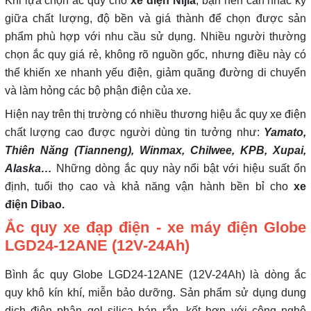
Khi lựa chọn ắc quy cho
xe điện Nijia
, bạn nên cân nhắc kỹ
giữa chất lượng, độ bền và giá thành để chọn được sản
phẩm phù hợp với nhu cầu sử dụng. Nhiều người thường
chọn ắc quy giá rẻ, không rõ nguồn gốc, nhưng điều này có
thể khiến xe nhanh yếu điện, giảm quãng đường di chuyển
và làm hỏng các bộ phận điện của xe.
Hiện nay trên thị trường có nhiều thương hiệu ắc quy xe điện
chất lượng cao được người dùng tin tưởng như:
Yamato,
Thiên Năng (Tianneng), Winmax, Chilwee, KPB, Xupai,
Alaska…
Những dòng ắc quy này nổi bật với hiệu suất ổn
định, tuổi thọ cao và khả năng vận hành bền bỉ cho
xe
điện
Dibao.
Ắc quy xe đạp điện - xe máy điện Globe
LGD24-12ANE (12V-24Ah)
Bình ắc quy Globe LGD24-12ANE (12V-24Ah) là dòng ắc
quy khô kín khí, miễn bảo dưỡng. Sản phẩm sử dụng dung
dịch điện phân gel silica bán rắn, kết hợp với công nghệ