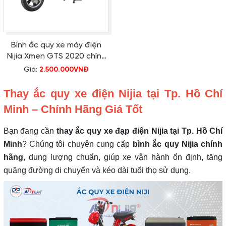
Bình ắc quy xe máy điện
Nijia Xmen GTS 2020 chính
hãng
Giá:
2.500.000VNĐ
Thay ắc quy xe điện Nijia tại Tp. Hồ Chí
Minh – Chính Hãng Giá Tốt
Bạn đang cần
thay ắc quy xe đạp điện
Nijia
tại Tp. Hồ Chí
Minh
? Chúng tôi chuyên cung cấp
bình ắc quy
Nijia
chính
hãng
, dung lượng chuẩn, giúp xe vận hành ổn định, tăng
quãng đường di chuyển và kéo dài tuổi thọ sử dụng.