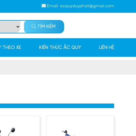
Email:
acquyduyphat@gmail.com
TÌM KIẾM
 THEO XE
KIẾN THỨC ẮC QUY
LIÊN HỆ