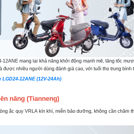
12ANE mang lại khả năng khởi động mạnh mẽ, tăng tốc mượt v
à được nhiều người dùng đánh giá cao, với tuổi thọ trung bình 
obe LGD24-12ANE (12V-24Ah)
iên năng (Tianneng)
g ắc quy VRLA kín khí, miễn bảo dưỡng, không cần châm thêm