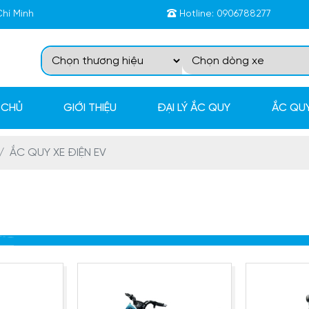
Chí Minh
Hotline:
0906788277
 CHỦ
GIỚI THIỆU
ĐẠI LÝ ẮC QUY
ẮC QUY
ẮC QUY XE ĐIỆN EV