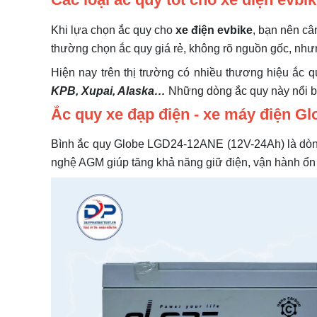
Khi lựa chọn ắc quy cho
xe điện evbike
, bạn nên câ
thường chọn ắc quy giá rẻ, không rõ nguồn gốc, như
Hiện nay trên thị trường có nhiều thương hiệu ắc
KPB, Xupai, Alaska…
Những dòng ắc quy này nổi bật
Ắc quy xe đạp điện - xe máy điện 
Bình ắc quy Globe LGD24-12ANE (12V-24Ah) là dòng 
nghệ AGM giúp tăng khả năng giữ điện, vận hành ổn đ