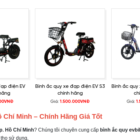
đạp điện EV
Bình ắc quy xe đạp điện EV S3
Bình ắc quy
 hãng
chính hãng
ch
000VNĐ
Giá:
1.500.000VNĐ
Giá:
1
Hồ Chí Minh – Chính Hãng Giá Tốt
Tp. Hồ Chí Minh
? Chúng tôi chuyên cung cấp
bình ắc quy
evbi
 thọ sử dụng.