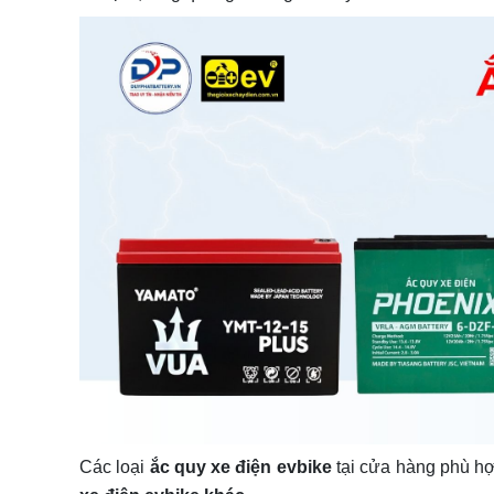
Các loại
ắc quy xe điện
evbike
tại cửa hàng phù hợ