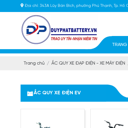
Địa chỉ:
343A Lũy Bán Bích, phường Phú Thạnh, Tp. Hồ 
TRANG
Trang chủ
ẮC QUY XE ĐẠP ĐIỆN - XE MÁY ĐIỆN
ẮC QUY XE ĐIỆN EV