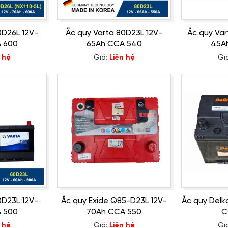
0D26L 12V-
Ắc quy Varta 80D23L 12V-
Ắc quy Var
 600
65Ah CCA 540
45A
 hệ
Giá:
Liên hệ
Gi
0D23L 12V-
Ắc quy Exide Q85-D23L 12V-
Ắc quy Delk
 500
70Ah CCA 550
C
 hệ
Giá:
Liên hệ
Gi