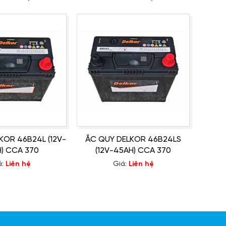
KOR 46B24L (12V-
ẮC QUY DELKOR 46B24LS
) CCA 370
(12V-45AH) CCA 370
á:
Liên hệ
Giá:
Liên hệ