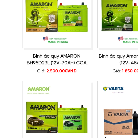
Bình ắc quy AMARON
Bình ắc quy Ama
BH95D23L (12V-70AH) CCA
(12V-45
600A
Giá:
2.500.000VNĐ
Giá:
1.850.