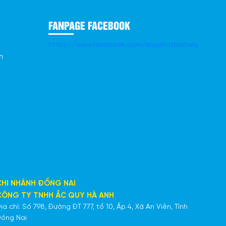
FANPAGE FACEBOOK
https://www.facebook.com/duyphatbattery
n
CHI NHÁNH ĐỒNG NAI
CÔNG TY TNHH ẮC QUY HÀ ANH
ịa chỉ: Số 798, Đường ĐT 777, tổ 10, Ấp 4, Xã An Viễn, Tỉnh
ồng Nai