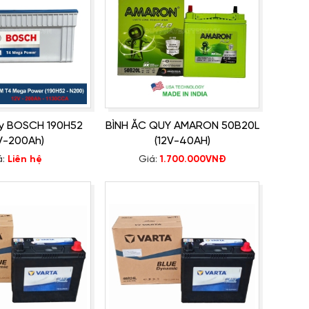
uy BOSCH 190H52
BÌNH ẮC QUY AMARON 50B20L
V-200Ah)
(12V-40AH)
á:
Liên hệ
Giá:
1.700.000VNĐ