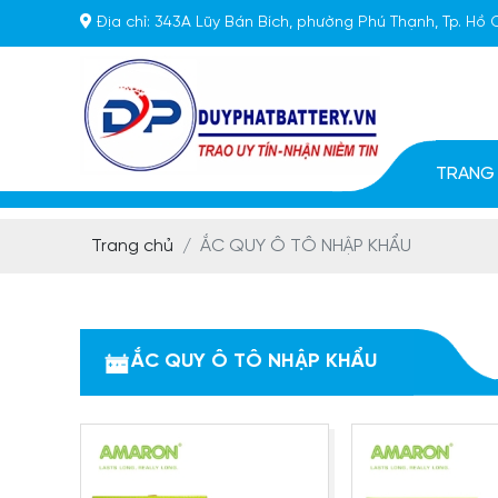
Địa chỉ:
343A Lũy Bán Bích, phường Phú Thạnh, Tp. Hồ 
TRANG
Trang chủ
ẮC QUY Ô TÔ NHẬP KHẨU
ẮC QUY Ô TÔ NHẬP KHẨU