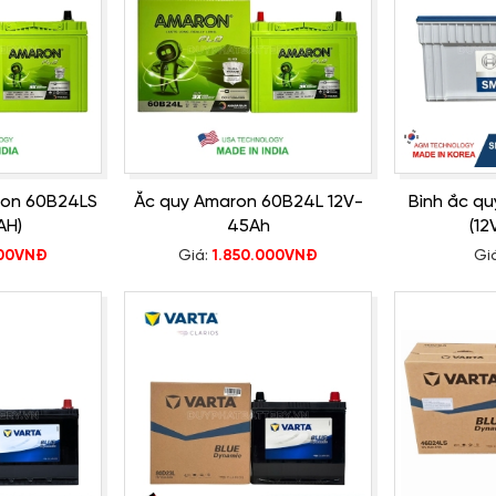
ron 60B24LS
Ắc quy Amaron 60B24L 12V-
Bình ắc q
AH)
45Ah
(12
000VNĐ
Giá:
1.850.000VNĐ
Gi