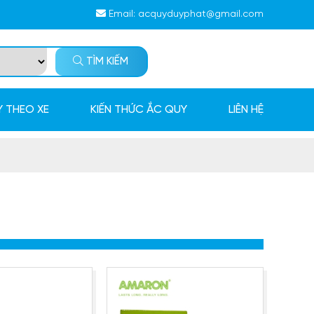
Email:
acquyduyphat@gmail.com
TÌM KIẾM
 THEO XE
KIẾN THỨC ẮC QUY
LIÊN HỆ