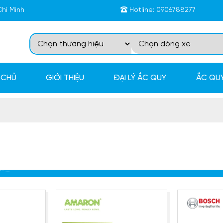
Chí Minh
Hotline:
0906788277
 CHỦ
GIỚI THIỆU
ĐẠI LÝ ẮC QUY
ẮC QUY