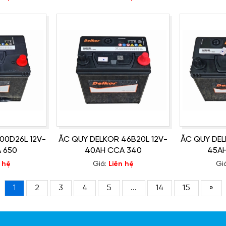
00D26L 12V-
ẮC QUY DELKOR 46B20L 12V-
ẮC QUY DEL
 650
40AH CCA 340
45AH
 hệ
Giá:
Liên hệ
Gi
1
2
3
4
5
...
14
15
»