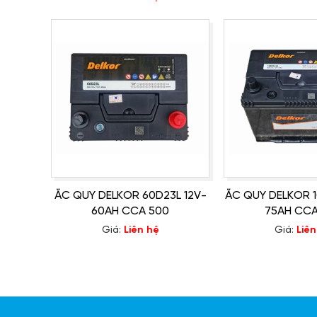
ẮC QUY DELKOR 60D23L 12V-
ẮC QUY DELKOR 1
60AH CCA 500
75AH CCA
Giá:
Liên hệ
Giá:
Liên