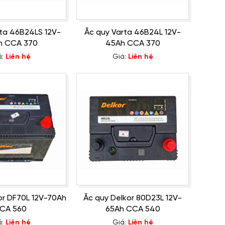
ta 46B24LS 12V-
Ắc quy Varta 46B24L 12V-
h CCA 370
45Ah CCA 370
á:
Liên hệ
Giá:
Liên hệ
or DF70L 12V-70Ah
Ắc quy Delkor 80D23L 12V-
CA 560
65Ah CCA 540
á:
Liên hệ
Giá:
Liên hệ