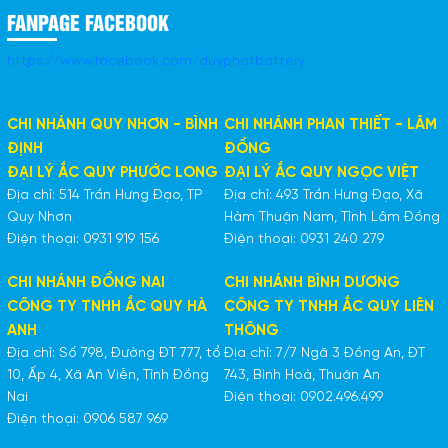
FANPAGE FACEBOOK
https://www.facebook.com/duyphatbattery
CHI NHÁNH QUY NHƠN - BÌNH
CHI NHÁNH PHAN THIẾT - LÂM
ĐỊNH
ĐỒNG
ĐẠI LÝ ẮC QUY PHƯỚC LONG
ĐẠI LÝ ẮC QUY NGỌC VIỆT
Địa chỉ: 514 Trần Hưng Đạo, TP
Địa chỉ: 493 Trần Hưng Đạo, Xã
Quy Nhơn
Hàm Thuận Nam, Tỉnh Lâm Đồng
Điện thoại: 0931 919 156
Điện thoại: 0931 240 279
CHI NHÁNH ĐỒNG NAI
CHI NHÁNH BÌNH DƯƠNG
CÔNG TY TNHH ẮC QUY HÀ
CÔNG TY TNHH ẮC QUY LIÊN
ANH
THÔNG
Địa chỉ: Số 798, Đường ĐT 777, tổ
Địa chỉ: 7/7 Ngã 3 Đồng An, ĐT
10, Ấp 4, Xã An Viễn, Tỉnh Đồng
743, Bình Hoà, Thuận An
Nai
Điện thoại: 0902.496.499
Điện thoại: 0906 587 969