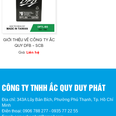
GIỚI THIỆU VỀ CÔNG TY ẮC
QUY DFB - SCB
Giá:
Liên hệ
CÔNG TY TNHH ẮC QUY DUY PHÁT
Địa chỉ: 343A Lũy Bán Bích, Phường Phú Thạnh, Tp. Hồ Chí
Minh
Điện thoại: 0906 788 277 - 0935 77 22 55