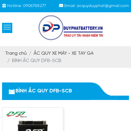
Hotline:
0906788277
Email:
acquyduyphat@gmail.com
Trang chủ
ẮC QUY XE MÁY - XE TAY GA
BÌNH ẮC QUY DFB-SCB
BÌNH ẮC QUY DFB-SCB