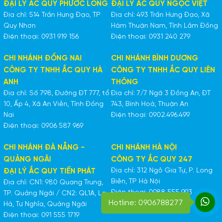
ĐẠI LÝ ẮC QUY PHƯỚC LONG
ĐẠI LÝ ẮC QUY NGỌC VIỆT
Địa chỉ: 514 Trần Hưng Đạo, TP
Địa chỉ: 493 Trần Hưng Đạo, Xã
Quy Nhơn
Hàm Thuận Nam, Tỉnh Lâm Đồng
Điện thoại: 0931 919 156
Điện thoại: 0931 240 279
CHI NHÁNH ĐỒNG NAI
CHI NHÁNH BÌNH DƯƠNG
CÔNG TY TNHH ẮC QUY HÀ
CÔNG TY TNHH ẮC QUY LIÊN
ANH
THÔNG
Địa chỉ: Số 798, Đường ĐT 777, tổ
Địa chỉ: 7/7 Ngã 3 Đồng An, ĐT
10, Ấp 4, Xã An Viễn, Tỉnh Đồng
743, Bình Hoà, Thuận An
Nai
Điện thoại: 0902.496.499
Điện thoại: 0906 587 969
CHI NHÁNH ĐÀ NẴNG -
CHI NHÁNH HÀ NỘI
QUẢNG NGÃI
CÔNG TY ẮC QUY 247
Địa chỉ: 312 Ngô Gia Tự, P. Long
ĐẠI LÝ ẮC QUY TIẾN PHÁT
Biên, TP Hà Nội
Địa chỉ: CN1: 980 Quang Trung,
Điện thoại: 0988 555 993
TP. Quảng Ngãi / CN2: QL1A, La
Hotline: 0906788277
Hà, Tư Nghĩa, Quảng Ngãi
Điện thoại: 091 555 1719