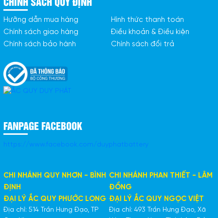
CHÍNH SÁCH QUY ĐỊNH
Hưỡng dẫn mua hàng
Hình thức thanh toán
Chính sách giao hàng
Điều khoản & Điều kiện
Chính sách bảo hành
Chính sách đổi trả
FANPAGE FACEBOOK
https://www.facebook.com/duyphatbattery
CHI NHÁNH QUY NHƠN - BÌNH
CHI NHÁNH PHAN THIẾT - LÂM
ĐỊNH
ĐỒNG
ĐẠI LÝ ẮC QUY PHƯỚC LONG
ĐẠI LÝ ẮC QUY NGỌC VIỆT
Địa chỉ: 514 Trần Hưng Đạo, TP
Địa chỉ: 493 Trần Hưng Đạo, Xã