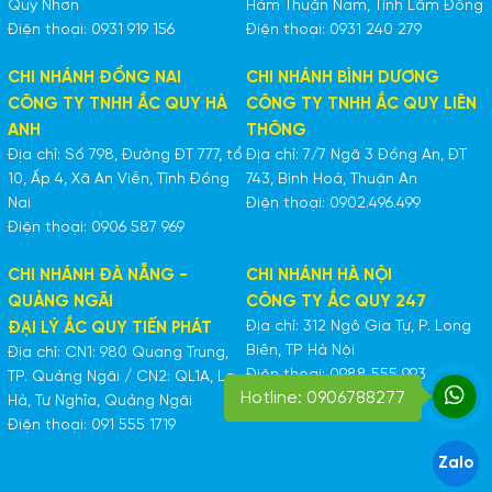
Quy Nhơn
Hàm Thuận Nam, Tỉnh Lâm Đồng
Điện thoại: 0931 919 156
Điện thoại: 0931 240 279
CHI NHÁNH ĐỒNG NAI
CHI NHÁNH BÌNH DƯƠNG
CÔNG TY TNHH ẮC QUY HÀ
CÔNG TY TNHH ẮC QUY LIÊN
ANH
THÔNG
Địa chỉ: Số 798, Đường ĐT 777, tổ
Địa chỉ: 7/7 Ngã 3 Đồng An, ĐT
10, Ấp 4, Xã An Viễn, Tỉnh Đồng
743, Bình Hoà, Thuận An
Nai
Điện thoại: 0902.496.499
Điện thoại: 0906 587 969
CHI NHÁNH ĐÀ NẴNG -
CHI NHÁNH HÀ NỘI
QUẢNG NGÃI
CÔNG TY ẮC QUY 247
Địa chỉ: 312 Ngô Gia Tự, P. Long
ĐẠI LÝ ẮC QUY TIẾN PHÁT
Biên, TP Hà Nội
Địa chỉ: CN1: 980 Quang Trung,
Điện thoại: 0988 555 993
TP. Quảng Ngãi / CN2: QL1A, La
Hotline: 0906788277
Hà, Tư Nghĩa, Quảng Ngãi
Điện thoại: 091 555 1719
Zalo