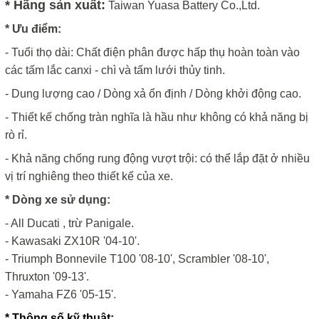
* Hãng sản xuất:
Taiwan Yuasa Battery Co.,Ltd.
* Ưu điểm:
- Tuổi thọ dài: Chất điện phân được hấp thụ hoàn toàn vào
các tấm lắc canxi - chì và tấm lưới thủy tinh.
- Dung lượng cao / Dòng xả ổn định / Dòng khởi động cao.
- Thiết kế chống tràn nghĩa là hầu như không có khả năng bị
rò rỉ.
- Khả năng chống rung động vượt trội: có thể lắp đặt ở nhiều
vị trí nghiêng theo thiết kế của xe.
* Dòng xe sử dụng:
- All Ducati , trừ Panigale.
- Kawasaki ZX10R '04-10'.
- Triumph Bonnevile T100 '08-10', Scrambler '08-10',
Thruxton '09-13'.
- Yamaha FZ6 '05-15'.
* Thông số kỹ thuật: