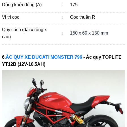
Dòng khởi động (A)
:
175
Vị trí cọc
:
Cọc thuận R
Quy cách (dài x rộng x
:
150 x 69 x 130 mm
cao)
6.
ẮC QUY XE DUCATI MONSTER 796
- Ắc quy
TOPLITE
YT12B (12V-10.5AH)