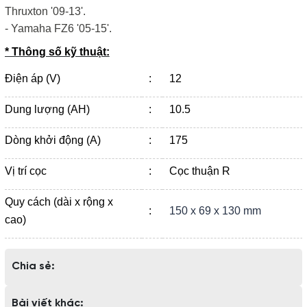
Thruxton '09-13'.
- Yamaha FZ6 '05-15'.
* Thông số kỹ thuật:
Điện áp (V)
:
12
Dung lượng (AH)
:
10.5
Dòng khởi động (A)
:
175
Vị trí cọc
:
Cọc thuận R
Quy cách (dài x rộng x
:
150 x 69 x 130 mm
cao)
Chia sẻ:
Bài viết khác: