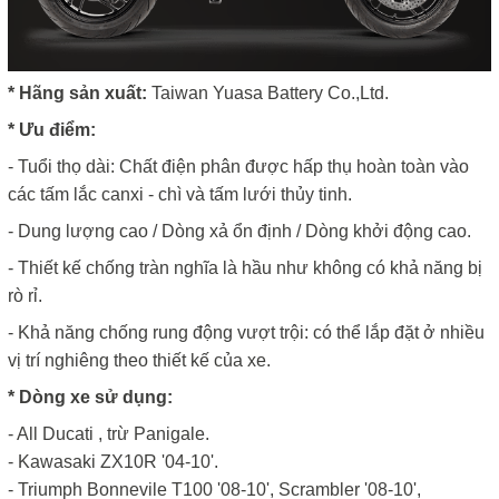
* Hãng sản xuất:
Taiwan Yuasa Battery Co.,Ltd.
* Ưu điểm:
- Tuổi thọ dài: Chất điện phân được hấp thụ hoàn toàn vào
các tấm lắc canxi - chì và tấm lưới thủy tinh.
- Dung lượng cao / Dòng xả ổn định / Dòng khởi động cao.
- Thiết kế chống tràn nghĩa là hầu như không có khả năng bị
rò rỉ.
- Khả năng chống rung động vượt trội: có thể lắp đặt ở nhiều
vị trí nghiêng theo thiết kế của xe.
* Dòng xe sử dụng:
- All Ducati , trừ Panigale.
- Kawasaki ZX10R '04-10'.
- Triumph Bonnevile T100 '08-10', Scrambler '08-10',