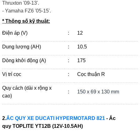
Thruxton '09-13'.
- Yamaha FZ6 '05-15'.
* Thông số kỹ thuật:
Điện áp (V)
:
12
Dung lượng (AH)
:
10.5
Dòng khởi động (A)
:
175
Vị trí cọc
:
Cọc thuận R
Quy cách (dài x rộng x
:
150 x 69 x 130 mm
cao)
2.
ẮC QUY XE DUCATI HYPERMOTARD 821
- Ắc
quy
TOPLITE YT12B (12V-10.5AH)