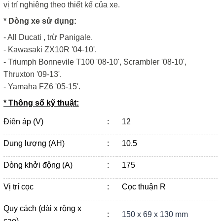
vị trí nghiêng theo thiết kế của xe.
* Dòng xe sử dụng:
- All Ducati , trừ Panigale.
- Kawasaki ZX10R '04-10'.
- Triumph Bonnevile T100 '08-10', Scrambler '08-10',
Thruxton '09-13'.
- Yamaha FZ6 '05-15'.
* Thông số kỹ thuật:
Điện áp (V)
:
12
Dung lượng (AH)
:
10.5
Dòng khởi động (A)
:
175
Vị trí cọc
:
Cọc thuận R
Quy cách (dài x rộng x
:
150 x 69 x 130 mm
cao)