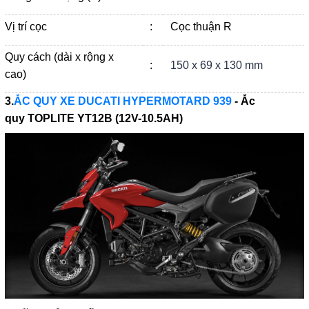
Vị trí cọc
:
Cọc thuận R
Quy cách (dài x rộng x
:
150 x 69 x 130 mm
cao)
3.
ẮC QUY XE DUCATI HYPERMOTARD 939
- Ắc
quy
TOPLITE YT12B (12V-10.5AH)