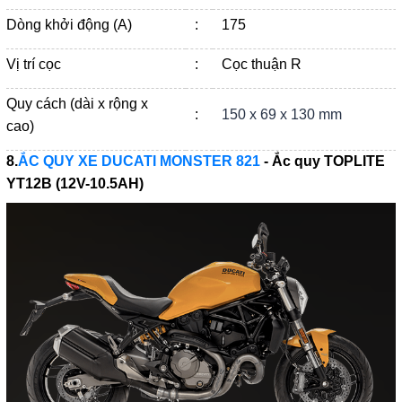
Dòng khởi động (A)
:
175
Vị trí cọc
:
Cọc thuận R
Quy cách (dài x rộng x
:
150 x 69 x 130 mm
cao)
8.
ẮC QUY XE DUCATI MONSTER 821
- Ắc quy
TOPLITE
YT12B (12V-10.5AH)