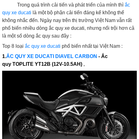
Trong quá trình cải tiến và phát triển của mình thì
ắc
quy xe ducati
là một bộ phận cải tiến đáng kể không thể
không nhắc đến. Ngày nay trên thị trường Việt Nam vẫn rất
phổ biến nhiều dòng ắc quy xe ducati, nhưng nổi trội hơn cả
là một số dòng ắc quy sau đây :
Top 8 loại
ắc quy xe ducati
phổ biến nhất tại Việt Nam :
1.
ẮC QUY XE DUCATI DIAVEL CARBON
-
Ắc
quy
TOPLITE YT12B (12V-10.5AH)
,