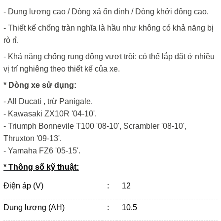
- Dung lượng cao / Dòng xả ổn định / Dòng khởi động cao.
- Thiết kế chống tràn nghĩa là hầu như không có khả năng bị
rò rỉ.
- Khả năng chống rung động vượt trội: có thể lắp đặt ở nhiều
vị trí nghiêng theo thiết kế của xe.
* Dòng xe sử dụng:
- All Ducati , trừ Panigale.
- Kawasaki ZX10R '04-10'.
- Triumph Bonnevile T100 '08-10', Scrambler '08-10',
Thruxton '09-13'.
- Yamaha FZ6 '05-15'.
* Thông số kỹ thuật:
Điện áp (V)
:
12
Dung lượng (AH)
:
10.5