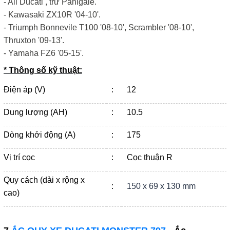
- All Ducati , trừ Panigale.
- Kawasaki ZX10R '04-10'.
- Triumph Bonnevile T100 '08-10', Scrambler '08-10',
Thruxton '09-13'.
- Yamaha FZ6 '05-15'.
* Thông số kỹ thuật:
Điện áp (V)
:
12
Dung lượng (AH)
:
10.5
Dòng khởi động (A)
:
175
Vị trí cọc
:
Cọc thuận R
Quy cách (dài x rộng x
:
150 x 69 x 130 mm
cao)