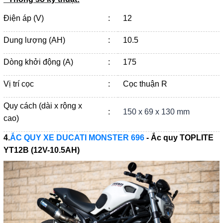
Điện áp (V)
:
12
Dung lượng (AH)
:
10.5
Dòng khởi động (A)
:
175
Vị trí cọc
:
Cọc thuận R
Quy cách (dài x rộng x
:
150 x 69 x 130 mm
cao)
4.
ẮC QUY XE DUCATI MONSTER 696
- Ắc quy
TOPLITE
YT12B (12V-10.5AH)