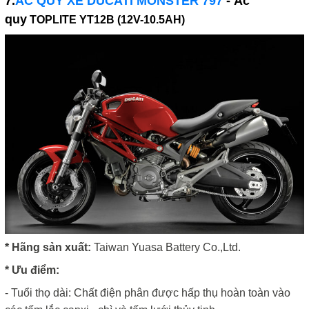
7.
ẮC QUY XE DUCATI MONSTER 797
- Ắc
quy
TOPLITE YT12B (12V-10.5AH)
* Hãng sản xuất:
Taiwan Yuasa Battery Co.,Ltd.
* Ưu điểm:
- Tuổi thọ dài: Chất điện phân được hấp thụ hoàn toàn vào