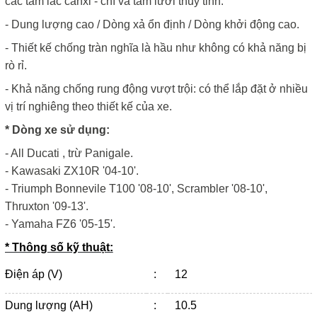
các tấm lắc canxi - chì và tấm lưới thủy tinh.
- Dung lượng cao / Dòng xả ổn định / Dòng khởi động cao.
- Thiết kế chống tràn nghĩa là hầu như không có khả năng bị
rò rỉ.
- Khả năng chống rung động vượt trội: có thể lắp đặt ở nhiều
vị trí nghiêng theo thiết kế của xe.
* Dòng xe sử dụng:
- All Ducati , trừ Panigale.
- Kawasaki ZX10R '04-10'.
- Triumph Bonnevile T100 '08-10', Scrambler '08-10',
Thruxton '09-13'.
- Yamaha FZ6 '05-15'.
* Thông số kỹ thuật:
Điện áp (V)
:
12
Dung lượng (AH)
:
10.5