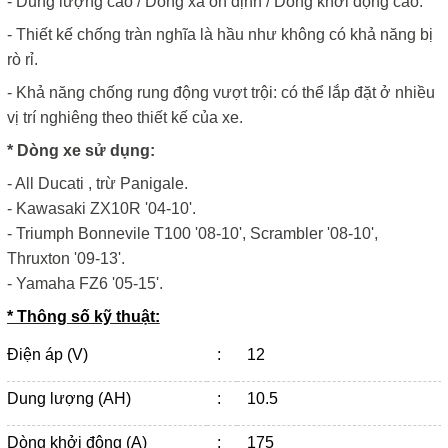
- Dung lượng cao / Dòng xả ổn định / Dòng khởi động cao.
- Thiết kế chống tràn nghĩa là hầu như không có khả năng bị
rò rỉ.
- Khả năng chống rung động vượt trội: có thể lắp đặt ở nhiều
vị trí nghiêng theo thiết kế của xe.
* Dòng xe sử dụng:
- All Ducati , trừ Panigale.
- Kawasaki ZX10R '04-10'.
- Triumph Bonnevile T100 '08-10', Scrambler '08-10',
Thruxton '09-13'.
- Yamaha FZ6 '05-15'.
* Thông số kỹ thuật:
Điện áp (V)
:
12
Dung lượng (AH)
:
10.5
Dòng khởi động (A)
:
175