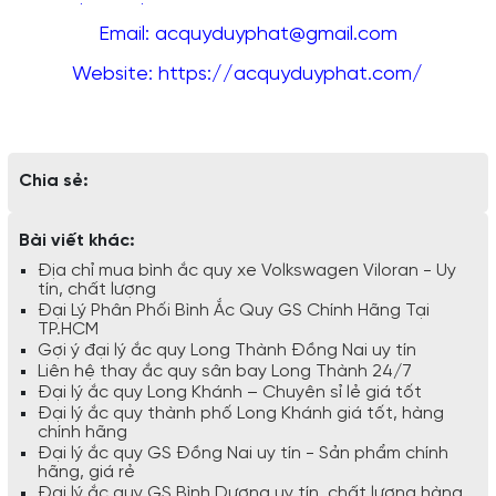
Email: acquyduyphat@gmail.com
Website: https://acquyduyphat.com/
Chia sẻ:
Bài viết khác:
Địa chỉ mua bình ắc quy xe Volkswagen Viloran - Uy
tín, chất lượng
Đại Lý Phân Phối Bình Ắc Quy GS Chính Hãng Tại
TP.HCM
Gợi ý đại lý ắc quy Long Thành Đồng Nai uy tín
Liên hệ thay ắc quy sân bay Long Thành 24/7
Đại lý ắc quy Long Khánh – Chuyên sỉ lẻ giá tốt
Đại lý ắc quy thành phố Long Khánh giá tốt, hàng
chính hãng
Đại lý ắc quy GS Đồng Nai uy tín - Sản phẩm chính
hãng, giá rẻ
Đại lý ắc quy GS Bình Dương uy tín, chất lượng hàng