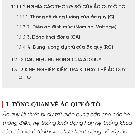
I.1 Ý NGHĨA CÁC THÔNG SỐ CỦA ẮC QUY Ô TÔ
1. Thông số dung lượng của ắc quy (C)
2. Điện áp định mức (Nominal Voltage)
3. Dòng khởi động (CA)
4. Dung lượng dự trữ của ắc quy (RC)
I.2 DẤU HIỆU HƯ HỎNG CỦA ẮC QUY
I.3 KINH NGHIỆM KIỂM TRA & THAY THẾ ẮC QUY
Ô TÔ
I. TỔNG QUAN VỀ ẮC QUY Ô TÔ
Ắc quy là thiết bị dự trữ điện cung cấp cho các hệ
thống điện, hệ thống khởi động hay hệ thống khoá
cửa của xe ô tô khi xe chưa hoạt động. Vì vậy ắc