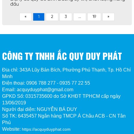
đầu
«
1
2
3
...
19
»
CÔNG TY TNHH ẮC QUY DUY PHÁT
Địa chỉ: 343A Lũy Bán Bích, Phường Phú Thạnh, Tp. Hồ Chí
Minh
Điện thoại: 0906 788 277 - 0935 77 22 55
Email: acquyduyphat@gmail.com
GPKD Số:
0315735600 do Sở KHĐT TPHCM cấp ngày
13/06/2019
Người đại diện: NGUYỄN BÁ DUY
Số TK:
6435457 Ngân hàng TMCP Á Châu ACB - CN Tân 
Phú
Website:
https://acquyduyphat.com