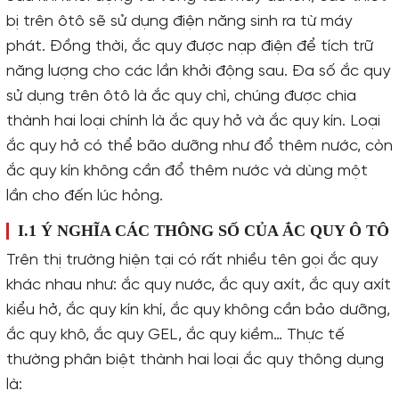
bị trên ôtô sẽ sử dụng điện năng sinh ra từ máy
phát. Đồng thời, ắc quy được nạp điện để tích trữ
năng lượng cho các lần khởi động sau. Đa số ắc quy
sử dụng trên ôtô là ắc quy chì, chúng được chia
thành hai loại chính là ắc quy hở và ắc quy kín. Loại
ắc quy hở có thể bão dưỡng như đổ thêm nước, còn
ắc quy kín không cần đổ thêm nước và dùng một
lần cho đến lúc hỏng.
I.1 Ý NGHĨA CÁC THÔNG SỐ CỦA ẮC QUY Ô TÔ
Trên thị trường hiện tại có rất nhiều tên gọi ắc quy
khác nhau như: ắc quy nước, ắc quy axít, ắc quy axít
kiểu hở, ắc quy kín khí, ắc quy không cần bảo dưỡng,
ắc quy khô, ắc quy GEL, ắc quy kiềm… Thực tế
thường phân biệt thành hai loại ắc quy thông dụng
là: