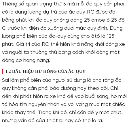
Thông số quan trọng thứ 3 mà mỗi ắc quy cần phải
có là dung lượng dự trữ của ắc quy. RC được đo
bằng phút khi ắc quy phóng dòng 25 ampe ở 25 độ
C trước khi điện áp xuống dưới mức quy định. Dung
lượng phổ biến của ắc-quy dùng cho ôtô là 125
phút. Giá trị của RC thể hiện khả năng khởi động xe
và người ta thường thử bằng cách khởi động một
động cơ hạng nặng.
I.2 DẤU HIỆU HƯ HỎNG CỦA ẮC QUY
Sai lầm phổ biến của người sử dụng là cho rằng ắc
quy không cần phải bảo dưỡng hay theo dõi. Chỉ
đến khi phát hiện ra xe khó đề vào buổi sáng, họ mới
tá hỏa tìm nguyên nhân và vội vàng mua một chiếc
khác thay thế. Trong khi đó, chỉ cần để ý một chút,
những vấn đề của thiết bị này có thể lộ ra.