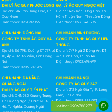
ĐẠI LÝ ẮC QUY PHƯỚC LONG
ĐẠI LÝ ẮC QUY NGỌC VIỆT
Địa chỉ: 514 Trần Hưng Đạo, TP
Địa chỉ: 493 Trần Hưng Đạo, Xã
Quy Nhơn
Hàm Thuận Nam, Tỉnh Lâm Đồng
Điện thoại: 0931 919 156
Điện thoại: 0931 240 279
CHI NHÁNH ĐỒNG NAI
CHI NHÁNH BÌNH DƯƠNG
CÔNG TY TNHH ẮC QUY HÀ
CÔNG TY TNHH ẮC QUY LIÊN
ANH
THÔNG
Địa chỉ: Số 798, Đường ĐT 777, tổ
Địa chỉ: 7/7 Ngã 3 Đồng An, ĐT
10, Ấp 4, Xã An Viễn, Tỉnh Đồng
743, Bình Hoà, Thuận An
Nai
Điện thoại: 0902.496.499
Điện thoại: 0906 587 969
CHI NHÁNH ĐÀ NẴNG -
CHI NHÁNH HÀ NỘI
QUẢNG NGÃI
CÔNG TY ẮC QUY 247
Địa chỉ: 312 Ngô Gia Tự, P. Long
ĐẠI LÝ ẮC QUY TIẾN PHÁT
Biên, TP Hà Nội
Địa chỉ: CN1: 980 Quang Trung,
Điện thoại: 0988 555 993
TP. Quảng Ngãi / CN2: QL1A, La
Hotline: 0906788277
Hà, Tư Nghĩa, Quảng Ngãi