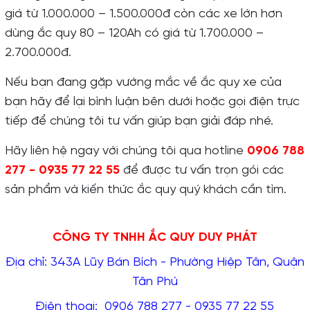
giá từ 1.000.000 – 1.500.000đ còn các xe lớn hơn
dùng ắc quy 80 – 120Ah có giá từ 1.700.000 –
2.700.000đ.
Nếu bạn đang gặp vướng mắc về ắc quy xe của
bạn hãy để lại bình luận bên dưới hoặc gọi điện trực
tiếp để chúng tôi tư vấn giúp bạn giải đáp nhé.
Hãy liên hệ ngay với chúng tôi qua hotline
0906 788
277 - 0935 77 22 55
để được tư vấn trọn gói các
sản phẩm và kiến thức ắc quy quý khách cần tìm.
CÔNG TY TNHH ẮC QUY DUY PHÁT
Địa chỉ: 343A Lũy Bán Bích - Phường Hiệp Tân, Quận
Tân Phú
Điện thoại: 0906 788 277 - 0935 77 22 55