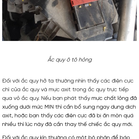
Ắc quy ô tô hỏng
Đối với ắc quy hở ta thường nhìn thấy các điện cực
chì của ắc quy và mực axit trong ắc quy trực tiếp
qua vỏ ắc quy. Nếu bạn phát thấy
mực chất lỏng đã
xuống dưới mức MIN
thì cần bổ sung ngay dung dịch
axit, hoặc bạn thấy
các điện cực đã bị ăn mòn
quá
nhiều thì lúc này đã cần thay thế chiếc ắc quy mới.
Đối với ắc quy kín thường có một bộ phận để báo