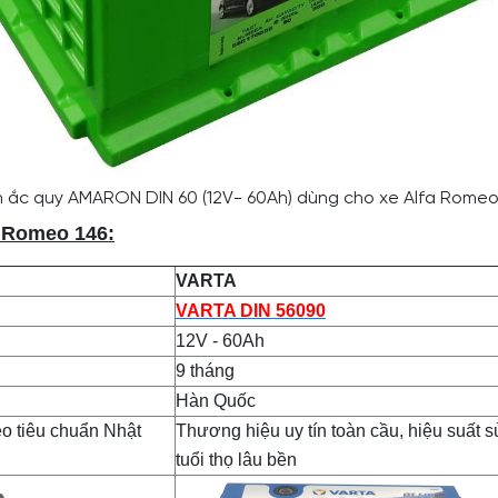
h ắc quy AMARON DIN 60 (12V- 60Ah) dùng cho xe Alfa Romeo
a Romeo 146:
VARTA
VARTA DIN 56090
12V - 60Ah
9 tháng
Hàn Quốc
eo tiêu chuẩn Nhật
Thương hiệu uy tín toàn cầu, hiệu suất 
tuổi thọ lâu bền