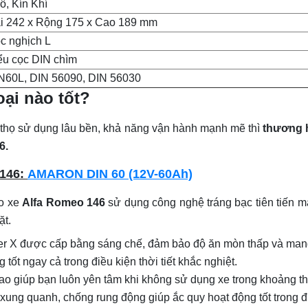
ô, Kín Khí
i 242 x Rộng 175 x Cao 189 mm
c nghịch L
ểu cọc DIN chìm
N60L, DIN 56090, DIN 56030
oại nào tốt?
 thọ sử dụng lâu bền, khả năng vận hành mạnh mẽ thì
thương 
6
.
 146:
AMARON DIN 60 (12V-60Ah)
o xe
Alfa Romeo 146
sử dụng công nghệ tráng bạc tiên tiến m
ặt.
 X được cấp bằng sáng chế, đảm bảo độ ăn mòn thấp và mang lạ
ốt ngay cả trong điều kiện thời tiết khắc nghiệt.
o giúp bạn luôn yên tâm khi không sử dụng xe trong khoảng thờ
xung quanh, chống rung động giúp ắc quy hoạt động tốt trong đi