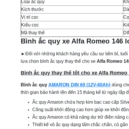
Loại ắc quy
Kh
Kích thước
Dà
Vị trí cọc
Cọ
Kiểu cọc
Ki
Mã thay thế
DI
Bình ắc quy xe Alfa Romeo 146 l
►
Đối với những khách hàng yêu cầu sự bền bỉ, tuổi
lựa chọn bình ắc quy thay thế cho xe
Alfa Romeo 14
Bình ắc quy thay thế tốt cho xe Alfa Romeo
Bình ắc quy
AMARON DIN 60 (12V-60Ah)
dùng ch
thời gian bảo hành lên đến 15 tháng kể từ ngày lắp đ
Ắc quy Amaron chứa hợp kim bạc cao cấp Silver
Công suất khởi động cao hơn giúp xe khởi động t
Ắc quy Amaron có khả năng dự trữ điện năng ca
Thiết kế vỏ ắc quy dạng tấm chắc chắn, có gân 