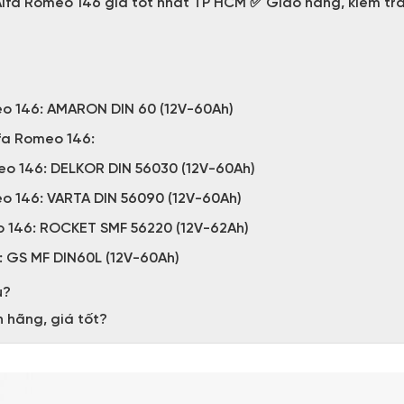
Alfa Romeo 146 giá tốt nhất TP HCM ✅ Giao hàng, kiểm tra,
meo 146: AMARON DIN 60 (12V-60Ah)
fa Romeo 146:
meo 146: DELKOR DIN 56030 (12V-60Ah)
eo 146: VARTA DIN 56090 (12V-60Ah)
o 146: ROCKET SMF 56220 (12V-62Ah)
: GS MF DIN60L (12V-60Ah)
u?
h hãng, giá tốt?