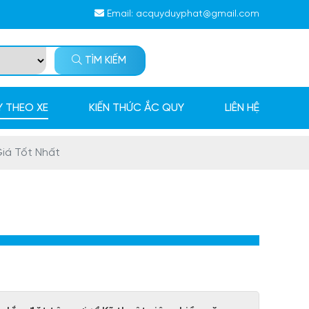
Email:
acquyduyphat@gmail.com
TÌM KIẾM
 THEO XE
KIẾN THỨC ẮC QUY
LIÊN HỆ
Giá Tốt Nhất