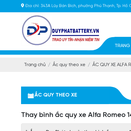
Địa chỉ:
343A Lũy Bán Bích, phường Phú Thạnh, Tp. Hồ 
TRANG
Trang chủ
Ắc quy theo xe
ẮC QUY XE ALFA
ẮC QUY THEO XE
Thay bình ắc quy xe Alfa Romeo 