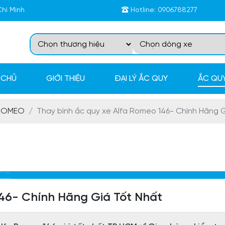
Chí Minh
Hotline:
0906788277
 CHỦ
GIỚI THIỆU
ĐẠI LÝ ẮC QUY
ẮC QUY
 ROMEO
Thay bình ắc quy xe Alfa Romeo 146- Chính Hãng 
146- Chính Hãng Giá Tốt Nhất