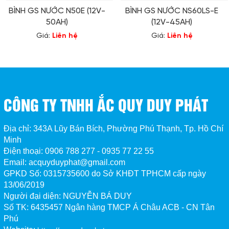
BÌNH GS NƯỚC N50E (12V-
BÌNH GS NƯỚC NS60LS-E
50AH)
(12V-45AH)
Giá:
Liên hệ
Giá:
Liên hệ
CÔNG TY TNHH ẮC QUY DUY PHÁT
Địa chỉ: 343A Lũy Bán Bích, Phường Phú Thạnh, Tp. Hồ Chí
Minh
Điện thoại: 0906 788 277 - 0935 77 22 55
Email: acquyduyphat@gmail.com
GPKD Số:
0315735600 do Sở KHĐT TPHCM cấp ngày
13/06/2019
Người đại diện: NGUYỄN BÁ DUY
Số TK:
6435457 Ngân hàng TMCP Á Châu ACB - CN Tân 
Phú