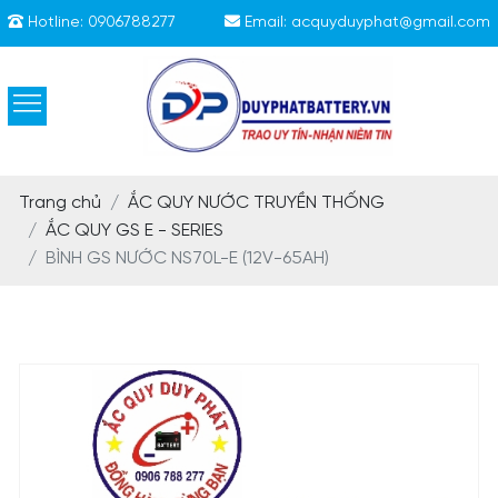
Hotline:
0906788277
Email:
acquyduyphat@gmail.com
Trang chủ
ẮC QUY NƯỚC TRUYỀN THỐNG
ẮC QUY GS E - SERIES
BÌNH GS NƯỚC NS70L-E (12V-65AH)