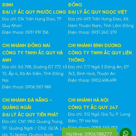
ĐỊNH
ĐỒNG
ĐẠI LÝ ẮC QUY PHƯỚC LONG
ĐẠI LÝ ẮC QUY NGỌC VIỆT
Địa chỉ: 514 Trần Hưng Đạo, TP
Địa chỉ: 493 Trần Hưng Đạo, Xã
Quy Nhơn
Hàm Thuận Nam, Tỉnh Lâm Đồng
Điện thoại: 0931 919 156
Điện thoại: 0931 240 279
CHI NHÁNH ĐỒNG NAI
CHI NHÁNH BÌNH DƯƠNG
CÔNG TY TNHH ẮC QUY HÀ
CÔNG TY TNHH ẮC QUY LIÊN
ANH
THÔNG
Địa chỉ: Số 798, Đường ĐT 777, tổ
Địa chỉ: 7/7 Ngã 3 Đồng An, ĐT
10, Ấp 4, Xã An Viễn, Tỉnh Đồng
743, Bình Hoà, Thuận An
Nai
Điện thoại: 0902.496.499
Điện thoại: 0906 587 969
CHI NHÁNH ĐÀ NẴNG -
CHI NHÁNH HÀ NỘI
QUẢNG NGÃI
CÔNG TY ẮC QUY 247
Địa chỉ: 312 Ngô Gia Tự, P. Long
ĐẠI LÝ ẮC QUY TIẾN PHÁT
Biên, TP Hà Nội
Địa chỉ: CN1: 980 Quang Trung,
Điện thoại: 0988 555 993
TP. Quảng Ngãi / CN2: QL1A, La
Hotline: 0906788277
Hà, Tư Nghĩa, Quảng Ngãi