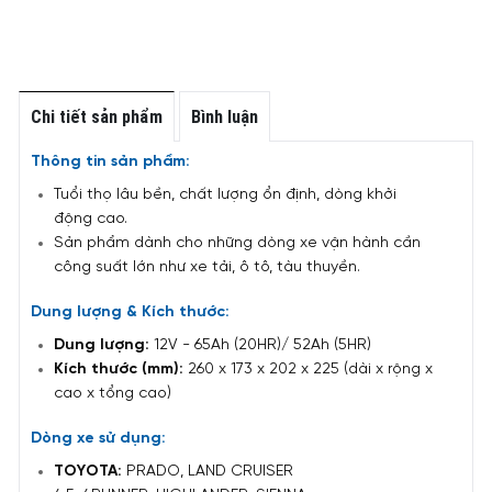
Chi tiết sản phẩm
Bình luận
Thông tin sản phẩm:
Tuổi thọ lâu bền, chất lượng ổn định, dòng khởi
động cao.
Sản phẩm dành cho những dòng xe vận hành cần
công suất lớn như xe tải, ô tô, tàu thuyền.
Dung lượng & Kích thước:
Dung lượng:
12V - 65Ah (20HR)/ 52Ah (5HR)
Kích thước (mm):
260 x 173 x 202 x 225 (dài x rộng x
cao x tổng cao)
Dòng xe sử dụng:
TOYOTA:
PRADO, LAND CRUISER