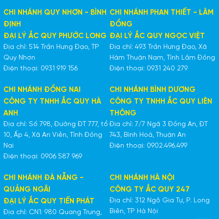
CHI NHÁNH QUY NHƠN - BÌNH
CHI NHÁNH PHAN THIẾT - LÂM
ĐỊNH
ĐỒNG
ĐẠI LÝ ẮC QUY PHƯỚC LONG
ĐẠI LÝ ẮC QUY NGỌC VIỆT
Địa chỉ: 514 Trần Hưng Đạo, TP
Địa chỉ: 493 Trần Hưng Đạo, Xã
Quy Nhơn
Hàm Thuận Nam, Tỉnh Lâm Đồng
Điện thoại: 0931 919 156
Điện thoại: 0931 240 279
CHI NHÁNH ĐỒNG NAI
CHI NHÁNH BÌNH DƯƠNG
CÔNG TY TNHH ẮC QUY HÀ
CÔNG TY TNHH ẮC QUY LIÊN
ANH
THÔNG
Địa chỉ: Số 798, Đường ĐT 777, tổ
Địa chỉ: 7/7 Ngã 3 Đồng An, ĐT
10, Ấp 4, Xã An Viễn, Tỉnh Đồng
743, Bình Hoà, Thuận An
Nai
Điện thoại: 0902.496.499
Điện thoại: 0906 587 969
CHI NHÁNH ĐÀ NẴNG -
CHI NHÁNH HÀ NỘI
QUẢNG NGÃI
CÔNG TY ẮC QUY 247
Địa chỉ: 312 Ngô Gia Tự, P. Long
ĐẠI LÝ ẮC QUY TIẾN PHÁT
Biên, TP Hà Nội
Địa chỉ: CN1: 980 Quang Trung,