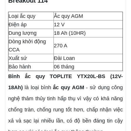
Breakout 114
Loại ắc quy
Ắc quy AGM
Điện áp
12 V
Dung lượng
18 Ah (10HR)
Dòng khởi động
270 A
CCA
Xuất sứ
Đài Loan
Bảo hành
06 tháng
Bình ắc quy TOPLITE YTX20L-BS (12V-
18Ah)
là loại bình
ắc quy AGM
- sử dụng công
nghệ thảm thủy tinh hấp thụ vì vậy có khả năng
chống tràn, chống rung tốt hơn, chấp nhận việc
xả và sạc lại nhiều lần, có độ bền đáng tin cậy