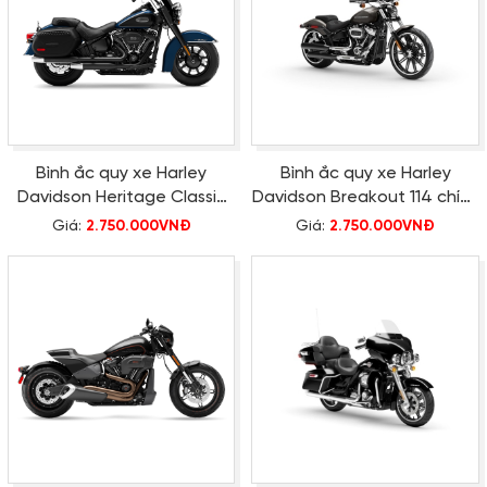
Bình ắc quy xe Harley
Bình ắc quy xe Harley
Davidson Heritage Classic
Davidson Breakout 114 chính
114 chính hãng
hãng
Giá:
2.750.000VNĐ
Giá:
2.750.000VNĐ