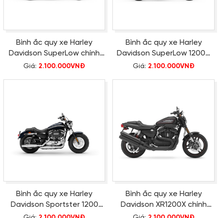
Bình ắc quy xe Harley
Bình ắc quy xe Harley
Davidson SuperLow chính
Davidson SuperLow 1200T
hãng
chính hãng
Giá:
2.100.000VNĐ
Giá:
2.100.000VNĐ
Bình ắc quy xe Harley
Bình ắc quy xe Harley
Davidson Sportster 1200
Davidson XR1200X chính
chính hãng
hãng
Giá:
2.100.000VNĐ
Giá:
2.100.000VNĐ