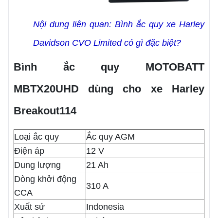
Nội dung liên quan:
Bình ắc quy xe Harley 
Davidson CVO Limited có gì đặc biệt?
Bình ắc quy MOTOBATT
MBTX20UHD dùng cho xe Harley
Breakout114
Loại ắc quy
Ắc quy AGM
Điện áp
12 V
Dung lượng
21 Ah
Dòng khởi động
310 A
CCA
Xuất sứ
Indonesia