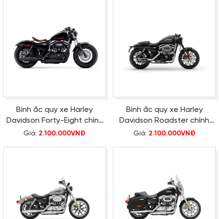
Bình ắc quy xe Harley
Bình ắc quy xe Harley
Davidson Forty-Eight chính
Davidson Roadster chính
hãng
hãng
Giá:
2.100.000VNĐ
Giá:
2.100.000VNĐ