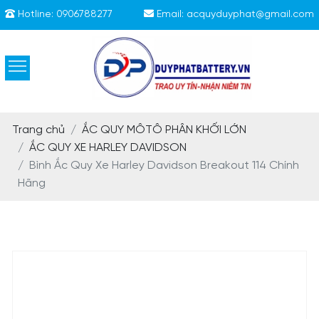
Hotline:
0906788277
Email:
acquyduyphat@gmail.com
Trang chủ
ẮC QUY MÔTÔ PHÂN KHỐ́I LỚN
ẮC QUY XE HARLEY DAVIDSON
Bình Ắc Quy Xe Harley Davidson Breakout 114 Chính
Hãng