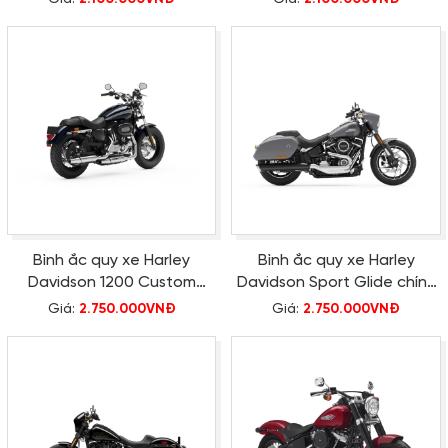
Bình ắc quy xe Harley
Bình ắc quy xe Harley
Davidson 1200 Custom
Davidson Sport Glide chính
chính hãng
hãng
Giá:
2.750.000VNĐ
Giá:
2.750.000VNĐ