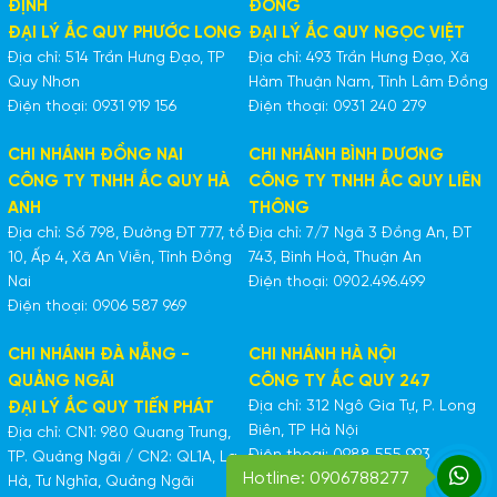
ĐỊNH
ĐỒNG
ĐẠI LÝ ẮC QUY PHƯỚC LONG
ĐẠI LÝ ẮC QUY NGỌC VIỆT
Địa chỉ: 514 Trần Hưng Đạo, TP
Địa chỉ: 493 Trần Hưng Đạo, Xã
Quy Nhơn
Hàm Thuận Nam, Tỉnh Lâm Đồng
Điện thoại: 0931 919 156
Điện thoại: 0931 240 279
CHI NHÁNH ĐỒNG NAI
CHI NHÁNH BÌNH DƯƠNG
CÔNG TY TNHH ẮC QUY HÀ
CÔNG TY TNHH ẮC QUY LIÊN
ANH
THÔNG
Địa chỉ: Số 798, Đường ĐT 777, tổ
Địa chỉ: 7/7 Ngã 3 Đồng An, ĐT
10, Ấp 4, Xã An Viễn, Tỉnh Đồng
743, Bình Hoà, Thuận An
Nai
Điện thoại: 0902.496.499
Điện thoại: 0906 587 969
CHI NHÁNH ĐÀ NẴNG -
CHI NHÁNH HÀ NỘI
QUẢNG NGÃI
CÔNG TY ẮC QUY 247
Địa chỉ: 312 Ngô Gia Tự, P. Long
ĐẠI LÝ ẮC QUY TIẾN PHÁT
Biên, TP Hà Nội
Địa chỉ: CN1: 980 Quang Trung,
Điện thoại: 0988 555 993
TP. Quảng Ngãi / CN2: QL1A, La
Hotline: 0906788277
Hà, Tư Nghĩa, Quảng Ngãi