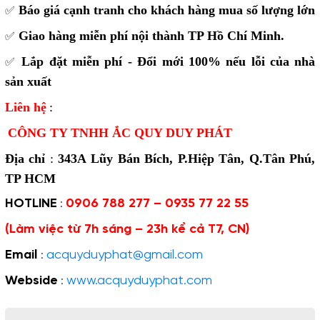
Báo giá cạnh tranh cho khách hàng mua số lượng lớn
✅
Giao hàng miễn phí nội thành TP Hồ Chí Minh.
✅
Lắp đặt miễn phí - Đổi mới 100% nếu lỗi của nhà
✅
sản xuất
Liên hệ
:
CÔNG TY TNHH ẮC QUY DUY PHÁT
Địa chỉ
:
343A Lũy Bán Bích,
P.Hiệp Tân, Q.Tân Phú,
TP HCM
HOTLINE
0906 788 277 – 0935 77 22 55
:
(Làm việc từ 7h sáng – 23h kể cả T7, CN)
Email
acquyduyphat@gmail.com
:
Webside
www.acquyduyphat.com
: