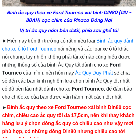
Bình ắc quy theo xe Ford Tourneo xài bình DIN80 (12V -
80AH) cọc chìm của Pinaco Đồng Nai
Vị trí ắc quy nằm bên dưới, phía sau ghế tài
►
Hiện nay trên thị trường có rất nhiều loại
Bình ắc quy dành
cho xe ô tô Ford Tourneo
nói riêng và các loại xe ô tô khác
nói chung, tuy nhiên không phải tài xế nào cũng hiểu được
những thông số của
bình Ắc Quy tốt dành cho xe
Ford
Tourneo
của mình, nên hôm nay
Ắc Quy Duy Phát
sẽ chia
sẻ đến các bạn kinh nghiệm lựa chọn bình Ắc Quy tốt nhất,
có độ bền lâu nhất dành cho xe
Ford Tourneo
, để đảm bảo
cho chiếc xe của bạn được vận hành một cách tốt nhất.
Bình ắc quy theo xe Ford Tourneo xài bình Din80 cọc
►
chìm, chiều cao ắc quy tối đa 17,5cm, nên khi thay khách
hàng lưu ý chọn dòng ắc quy có chiều cao như vậy mới
phù hợp, có những dòng Din80 nhưng chiều cao tới