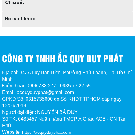
Chia sẻ:
Bài viết khác:
CÔNG TY TNHH ẮC QUY DUY PHÁT
Địa chỉ: 343A Lũy Bán Bích, Phường Phú Thạnh, Tp. Hồ Chí
Minh
Điện thoại: 0906 788 277 - 0935 77 22 55
Email: acquyduyphat@gmail.com
GPKD Số:
0315735600 do Sở KHĐT TPHCM cấp ngày
13/06/2019
Người đại diện: NGUYỄN BÁ DUY
Số TK:
6435457 Ngân hàng TMCP Á Châu ACB - CN Tân 
Phú
Website:
https://acquyduyphat.com