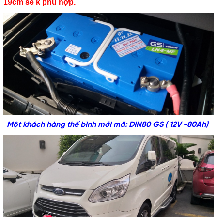
19cm sẽ k phù hợp.
Một khách hàng thế bình mới mã: DIN80 GS ( 12V -80Ah)