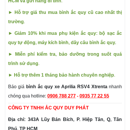
HCM và gửi hàng đi tỉnh
.
►
Hỗ trợ giá thu mua bình ắc quy cũ cao nhất thị
trường
.
►
Giảm 10% khi mua phụ kiện ắc quy: bộ sạc ắc
quy tự động, máy kích bình, dây câu bình ắc quy.
►
Miễn phí kiểm tra, bảo dưỡng trong suốt quá
trình sử dụng
.
►
Hỗ trợ thêm 1 tháng bảo hành chuyên nghiệp
.
Báo giá
bình ắc quy xe
Aprilia
RSV4 Xtrenta
nhanh
chóng qua hotline:
0906 788 277
-
0935 77 22 55
CÔNG TY TNHH ẮC QUY DUY PHÁT
Địa chỉ: 343A Lũy Bán Bích, P. Hiệp Tân, Q, Tân
Phú, TP HCM