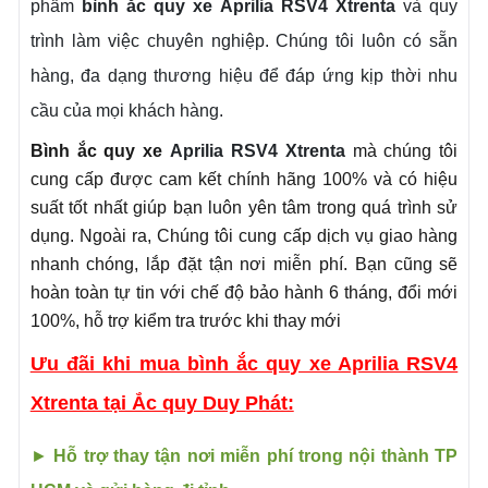
phẩm
bình ắc quy xe
Aprilia
RSV4 Xtrenta
và quy
trình làm việc chuyên nghiệp. Chúng tôi luôn có sẵn
hàng, đa dạng thương hiệu để đáp ứng kịp thời nhu
cầu của mọi khách hàng.
Bình ắc quy xe
Aprilia
RSV4 Xtrenta
mà chúng tôi
cung cấp được cam kết chính hãng 100% và có hiệu
suất tốt nhất giúp bạn luôn yên tâm trong quá trình sử
dụng. Ngoài ra, Chúng tôi cung cấp dịch vụ giao hàng
nhanh chóng, lắp đặt tận nơi miễn phí. Bạn cũng sẽ
hoàn toàn tự tin với chế độ bảo hành 6 tháng, đổi mới
100%, hỗ trợ kiểm tra trước khi thay mới
Ưu đãi khi mua bình ắc quy xe Aprilia RSV4
Xtrenta tại Ắc quy Duy Phát:
►
Hỗ trợ thay tận nơi miễn phí trong nội thành TP