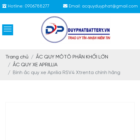
Hotline:
0906788277
Email:
acquyduyphat@gmail.com
Trang chủ
ẮC QUY MÔTÔ PHÂN KHỐ́I LỚN
ẮC QUY XE APRILLIA
Bình ắc quy xe Aprilia RSV4 Xtrenta chính hãng