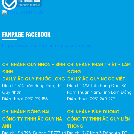
FANPAGE FACEBOOK
https://www.facebook.com/duyphatbattery
CHI NHÁNH QUY NHƠN - BÌNH
CHI NHÁNH PHAN THIẾT - LÂM
ĐỊNH
ĐỒNG
ĐẠI LÝ ẮC QUY PHƯỚC LONG
ĐẠI LÝ ẮC QUY NGỌC VIỆT
Địa chỉ: 514 Trần Hưng Đạo, TP
Địa chỉ: 493 Trần Hưng Đạo, Xã
Quy Nhơn
Hàm Thuận Nam, Tỉnh Lâm Đồng
Điện thoại: 0931 919 156
Điện thoại: 0931 240 279
CHI NHÁNH ĐỒNG NAI
CHI NHÁNH BÌNH DƯƠNG
CÔNG TY TNHH ẮC QUY HÀ
CÔNG TY TNHH ẮC QUY LIÊN
ANH
THÔNG
Địa chỉ: Số 798, Đường ĐT 777, tổ
Địa chỉ: 7/7 Ngã 3 Đồng An, ĐT