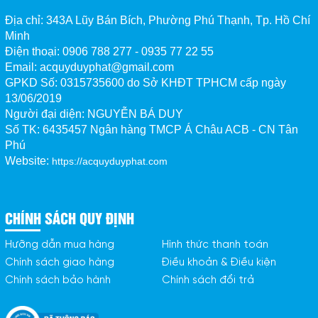
Địa chỉ: 343A Lũy Bán Bích, Phường Phú Thạnh, Tp. Hồ Chí
Minh
Điện thoại: 0906 788 277 - 0935 77 22 55
Email: acquyduyphat@gmail.com
GPKD Số:
0315735600 do Sở KHĐT TPHCM cấp ngày
13/06/2019
Người đại diện: NGUYỄN BÁ DUY
Số TK:
6435457 Ngân hàng TMCP Á Châu ACB - CN Tân 
Phú
Website:
https://acquyduyphat.com
CHÍNH SÁCH QUY ĐỊNH
Hưỡng dẫn mua hàng
Hình thức thanh toán
Chính sách giao hàng
Điều khoản & Điều kiện
Chính sách bảo hành
Chính sách đổi trả