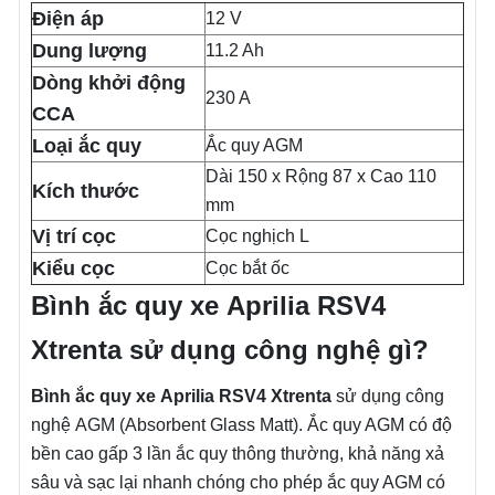
Điện áp
12 V
Dung lượng
11.2 Ah
Dòng khởi động
230 A
CCA
Loại ắc quy
Ắc quy AGM
Dài 150 x Rộng 87 x Cao 110
Kích thước
mm
Vị trí cọc
Cọc nghịch L
Kiểu cọc
Cọc bắt ốc
Bình ắc quy xe
Aprilia RSV4
Xtrenta
sử dụng công nghệ gì?
Bình ắc quy xe
Aprilia RSV4 Xtrenta
sử dụng công
nghệ AGM (Absorbent Glass Matt). Ắc quy AGM có độ
bền cao gấp 3 lần ắc quy thông thường, khả năng xả
sâu và sạc lại nhanh chóng cho phép ắc quy AGM có