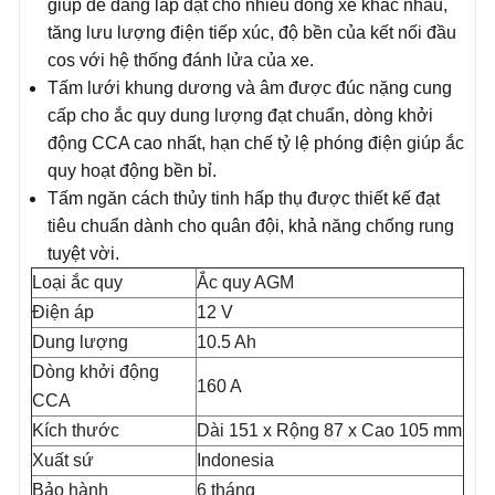
giúp dễ dàng lắp đặt cho nhiều dòng xe khác nhau,
tăng lưu lượng điện tiếp xúc, độ bền của kết nối đầu
cos với hệ thống đánh lửa của xe.
Tấm lưới khung dương và âm được đúc nặng cung
cấp cho ắc quy dung lượng đạt chuẩn, dòng khởi
động CCA cao nhất, hạn chế tỷ lệ phóng điện giúp ắc
quy hoạt động bền bỉ.
Tấm ngăn cách thủy tinh hấp thụ được thiết kế đạt
tiêu chuẩn dành cho quân đội, khả năng chống rung
tuyệt vời.
Loại ắc quy
Ắc quy AGM
Điện áp
12 V
Dung lượng
10.5 Ah
Dòng khởi động
160 A
CCA
Kích thước
Dài 151 x Rộng 87 x Cao 105 mm
Xuất sứ
Indonesia
Bảo hành
6 tháng