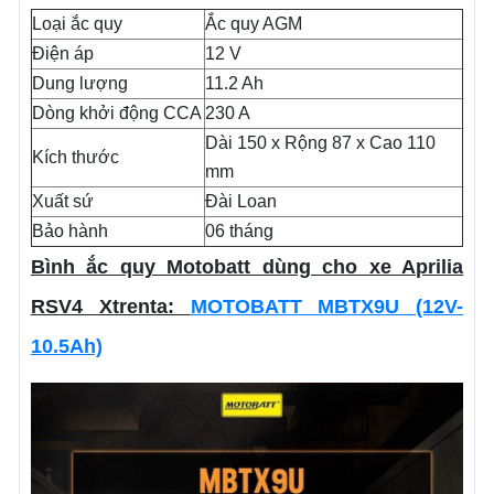
Loại ắc quy
Ắc quy AGM
Điện áp
12 V
Dung lượng
11.2 Ah
Dòng khởi động CCA
230 A
Dài 150 x Rộng 87 x Cao 110
Kích thước
mm
Xuất sứ
Đài Loan
Bảo hành
06 tháng
Bình ắc quy Motobatt dùng cho xe Aprilia
RSV4 Xtrenta:
MOTOBATT MBTX9U (12V-
10.5Ah)