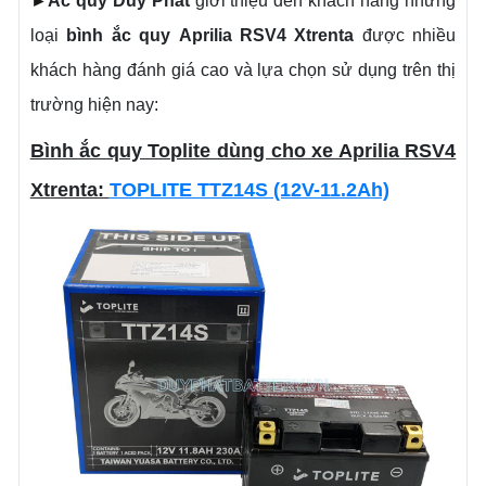
►
Ắc quy Duy Phát
giới thiệu đến khách hàng những
loại
bình ắc quy
Aprilia
RSV4 Xtrenta
được nhiều
khách hàng đánh giá cao và lựa chọn sử dụng trên thị
trường hiện nay:
Bình ắc quy Toplite dùng cho xe Aprilia RSV4
Xtrenta:
TOPLITE TTZ14S (12V-11.2Ah)