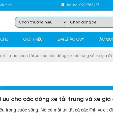
Chí Minh
Hotline:
0906788277
 CHỦ
GIỚI THIỆU
ĐẠI LÝ ẮC QUY
ẮC QUY
et sự lựa chọn tối ưu cho các dòng xe tải trung và xe gia đì
i ưu cho các dòng xe tải trung và xe gia
u trong cuộc sống. Nó có mặt tại tất cả các lĩnh vực : đ