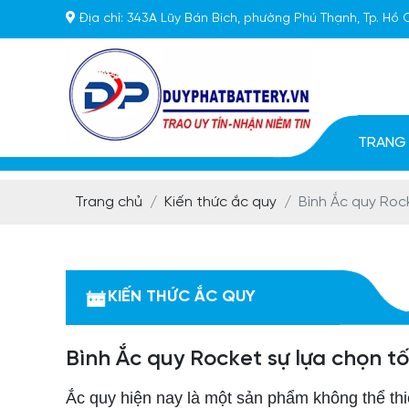
Địa chỉ:
343A Lũy Bán Bích, phường Phú Thạnh, Tp. Hồ 
TRANG
Trang chủ
Kiến thức ắc quy
Bình Ắc quy Rock
KIẾN THỨC ẮC QUY
Bình Ắc quy Rocket sự lựa chọn tố
Ắc quy hiện nay là một sản phẩm không thể thiế