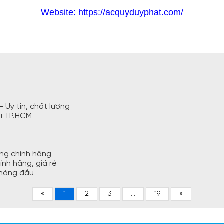
Website: https://acquyduyphat.com/
 Uy tín, chất lượng
ại TP.HCM
àng chính hãng
ính hãng, giá rẻ
 hàng đầu
«
1
2
3
...
19
»