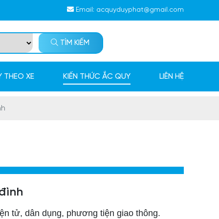
Email:
acquyduyphat@gmail.com
TÌM KIẾM
 THEO XE
KIẾN THỨC ẮC QUY
LIÊN HỆ
nh
 đình
iện tử, dân dụng, phương tiện giao thông.