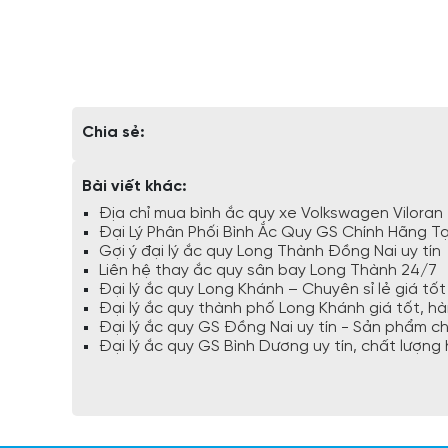
Chia sẻ:
Bài viết khác:
Địa chỉ mua bình ắc quy xe Volkswagen Viloran -
Đại Lý Phân Phối Bình Ắc Quy GS Chính Hãng T
Gợi ý đại lý ắc quy Long Thành Đồng Nai uy tín
Liên hệ thay ắc quy sân bay Long Thành 24/7
Đại lý ắc quy Long Khánh – Chuyên sỉ lẻ giá tốt
Đại lý ắc quy thành phố Long Khánh giá tốt, h
Đại lý ắc quy GS Đồng Nai uy tín - Sản phẩm ch
Đại lý ắc quy GS Bình Dương uy tín, chất lượng