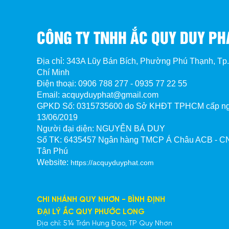
CÔNG TY TNHH ẮC QUY DUY PH
Địa chỉ: 343A Lũy Bán Bích, Phường Phú Thạnh, Tp
Chí Minh
Điện thoại: 0906 788 277 - 0935 77 22 55
Email: acquyduyphat@gmail.com
GPKD Số:
0315735600 do Sở KHĐT TPHCM cấp n
13/06/2019
Người đại diện: NGUYỄN BÁ DUY
Số TK:
6435457 Ngân hàng TMCP Á Châu ACB - CN
Tân Phú
Website:
https://acquyduyphat.com
CHI NHÁNH QUY NHƠN - BÌNH ĐỊNH
ĐẠI LÝ ẮC QUY PHƯỚC LONG
Địa chỉ: 514 Trần Hưng Đạo, TP Quy Nhơn