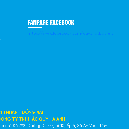
FANPAGE FACEBOOK
https://www.facebook.com/duyphatbattery
n
CHI NHÁNH ĐỒNG NAI
CÔNG TY TNHH ẮC QUY HÀ ANH
ịa chỉ: Số 798, Đường ĐT 777, tổ 10, Ấp 4, Xã An Viễn, Tỉnh