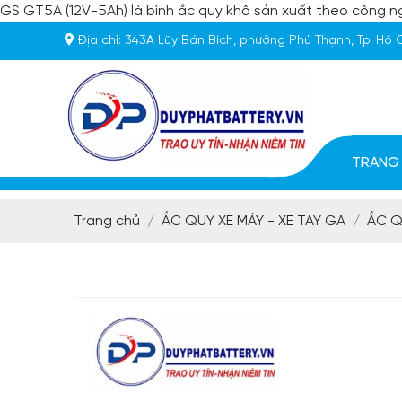
GS GT5A (12V-5Ah) là bình ắc quy khô sản xuất theo công 
Địa chỉ:
343A Lũy Bán Bích, phường Phú Thạnh, Tp. Hồ 
TRANG
Trang chủ
ẮC QUY XE MÁY - XE TAY GA
ẮC Q