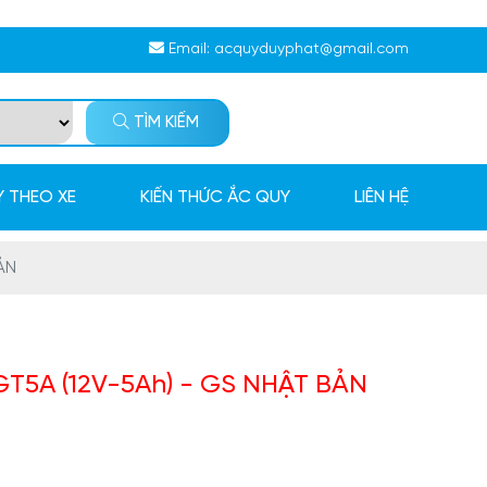
Email:
acquyduyphat@gmail.com
TÌM KIẾM
 THEO XE
KIẾN THỨC ẮC QUY
LIÊN HỆ
ẢN
GT5A (12V-5Ah) - GS NHẬT BẢN