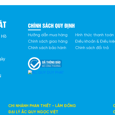
tại Ắc quy Duy Phát
ÁT
h ắc quy cũ với giá
CHÍNH SÁCH QUY ĐỊNH
30.000
GT5A
chính hãng, áp dụng với
Hưỡng dẫn mua hàng
Hình thức thanh toán
. Hồ
Chính sách giao hàng
Điều khoản & Điều kiệ
h hãng, phù hợp cho các dòng
Chính sách bảo hành
Chính sách đổi trả
cùng giá tốt, sản phẩm chất
gày
 
ừ ngày bán về các lỗi do nhà
ích khởi động động cơ.
CHI NHÁNH PHAN THIẾT - LÂM ĐỒNG
ĐẠI LÝ ẮC QUY NGỌC VIỆT