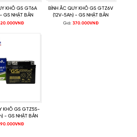
QUY KHÔ GS GT6A
BÌNH ẮC QUY KHÔ GS GTZ6V
)- GS NHẬT BẢN
(12V-5Ah) - GS NHẬT BẢN
320.000VNĐ
Giá:
370.000VNĐ
UY KHÔ GS GTZ5S-
Ah) - GS NHẬT BẢN
290.000VNĐ