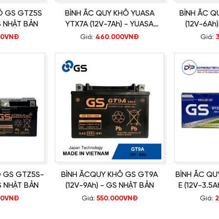
HÔ GS GTZ5S
BÌNH ẮC QUY KHÔ YUASA
BÌNH ẮC 
RC, JUPITER MX, GRAVITA
S NHẬT BẢN
YTX7A (12V-7Ah) - YUASA
(12V-6Ah
A LIMITED, MIO, MIO ULTIMO
CHÍNH HÃNG
00VNĐ
Giá:
460.000VNĐ
Giá:
011...
T, ANGELA...
ch thước và thông số kỹ thuật
số bình của
Duy Phát Battery
Ô GS GTZ5S-
BÌNH ẮCQUY KHÔ GS GT9A
BÌNH ẮC Q
t động.
S NHẬT BẢN
(12V-9Ah) - GS NHẬT BẢN
E (12V-3.5
hoặc không hiển thị.
00VNĐ
Giá:
550.000VNĐ
Giá: