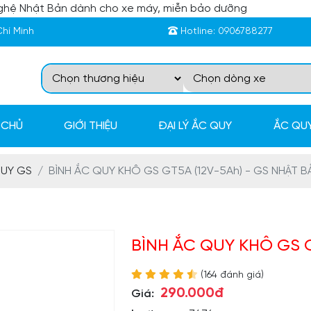
nghệ Nhật Bản dành cho xe máy, miễn bảo dưỡng
Chí Minh
Hotline:
0906788277
 CHỦ
GIỚI THIỆU
ĐẠI LÝ ẮC QUY
ẮC QUY
UY GS
BÌNH ẮC QUY KHÔ GS GT5A (12V-5Ah) - GS NHẬT B
BÌNH ẮC QUY KHÔ GS 
(164 đánh giá)
290.000đ
Giá: