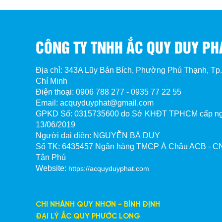
Thay bình GS GT5A, hỗ trợ thu mua bình cũ 
CÔNG TY TNHH ẮC QUY DUY PH
Ắc quy Duy Phát
hỗ trợ thu mua bìn
VNĐ/bình
khi quý khách thay mới ắc quy
GS 
Địa chỉ: 343A Lũy Bán Bích, Phường Phú Thạnh, Tp
cả bình cũ bị hư, gãy cọc hay nứt bể.
Chí Minh
Chúng tôi cam kết cung cấp ắc quy GS chín
Điện thoại: 0906 788 277 - 0935 77 22 55
xe máy của Yamaha, Honda, Suzuki, SYM,... 
Email: acquyduyphat@gmail.com
GPKD Số:
0315735600 do Sở KHĐT TPHCM cấp n
lượng và dịch vụ uy tín tại TP.HCM.
13/06/2019
Người đại diện: NGUYỄN BÁ DUY
Số TK:
6435457 Ngân hàng TMCP Á Châu ACB - CN
Điều kiện bảo hành
Tân Phú
Website:
https://acquyduyphat.com
Bình ắc quy được bảo hành 6 tháng kể t
sản xuất.
Bình ắc quy chỉ được bảo hành cho mục đ
CHI NHÁNH QUY NHƠN - BÌNH ĐỊNH
ĐẠI LÝ ẮC QUY PHƯỚC LONG