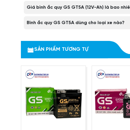
Giá bình ắc quy GS GT5A (12V-Ah) là bao nhi
Thông số kỹ thuật bình ắc quy GS GT5A
Tên sản phẩm
Bình ắc 
Bình ắc quy GS GT5A dùng cho loại xe nào?
Mã sản phẩm
Loại ắc quy
Ắc q
Điện áp (Volt)
SẢN PHẨM TƯƠNG TỰ
Dung lượng (Ah)
Dòng khởi động (CCA)
Kích thước (dài x rộng x cao)
Vị trí cọc
Hãng sản xuất
Xuất xứ
Bảo hành
Trọng lượng (Kg)
Dòng xe sử dụng
Honda:
SUPER DREAM, DREAM Thá