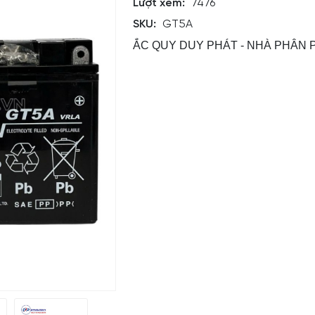
Lượt xem:
7476
SKU:
GT5A
ẮC QUY DUY PHÁT - NHÀ PHÂN P