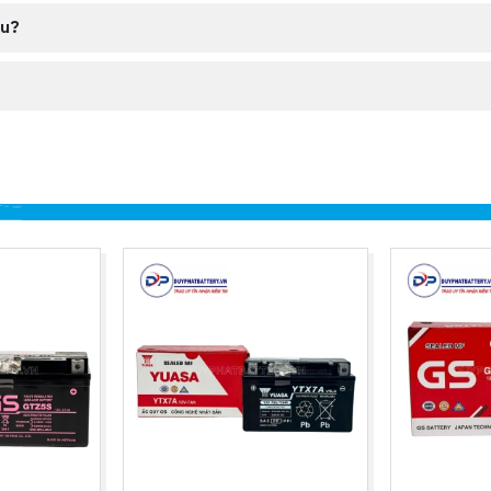
êu?
quy khô GS GT5A (12V - 5Ah)
GT5A
uy khô, miễn bảo dưỡng
12V
5Ah
-
121 x 62 x 131 (mm)
-
Ắc quy GS
Việt Nam
6 tháng
2.2Kg
i, FUTURE 110, WAVE