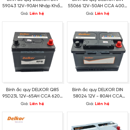
59043 12V-90AH Nhập Khẩu
55066 12V-50AH CCA 400A
Hàn Quốc
Hàn Quốc
Giá:
Liên hệ
Giá:
Liên hệ
Bình ắc quy DELKOR Q85
Bình ắc quy DELKOR DIN
95D23L 12V-65AH CCA 620A
58024 12V - 80AH CCA
Hàn Quốc
770A Hàn Quốc
Giá:
Liên hệ
Giá:
Liên hệ