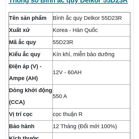
Thông số Bình ắc quy Delkor 55D23R
Tên sản phẩm
Bình ắc quy Delkor 55D23R
Xuất xứ
Korea - Hàn Quốc
Mã ắc quy
55D23R
Kiểu ắc quy
Kín khí, miễn bảo dưỡng
Điện áp (V) -
12V - 60AH
Ampe (AH)
Dòng khởi động
550 A
(CCA)
Vị trí cọc
cọc thuận R
Bảo hành
12 Tháng (Đổi mới 100%)
Kích thước