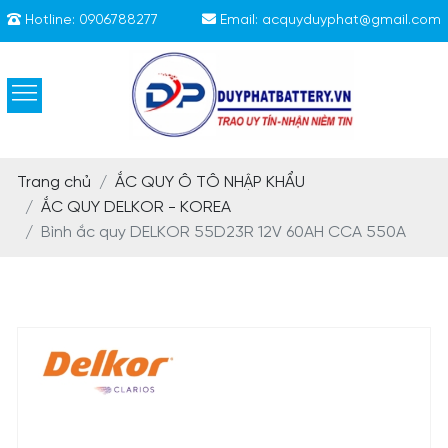
Hotline:
0906788277
Email:
acquyduyphat@gmail.com
Trang chủ
ẮC QUY Ô TÔ NHẬP KHẨU
ẮC QUY DELKOR - KOREA
Bình ắc quy DELKOR 55D23R 12V 60AH CCA 550A