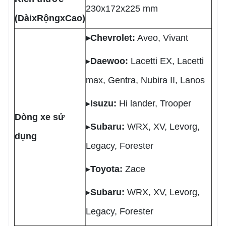
230x172x225 mm
(DàixRộngxCao)
▸Chevrolet:
Aveo, Vivant
▸
Daewoo:
Lacetti EX, Lacetti
max, Gentra, Nubira II, Lanos
▸
Isuzu:
Hi lander, Trooper
Dòng xe sử
▸
Subaru:
WRX, XV, Levorg,
dụng
Legacy, Forester
▸
Toyota:
Zace
▸
Subaru:
WRX, XV, Levorg,
Legacy, Forester