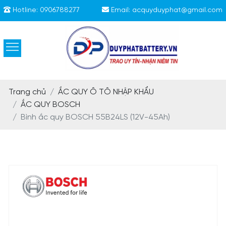
Hotline:
0906788277
Email:
acquyduyphat@gmail.com
Trang chủ
ẮC QUY Ô TÔ NHẬP KHẨU
ẮC QUY BOSCH
Bình ắc quy BOSCH 55B24LS (12V-45Ah)