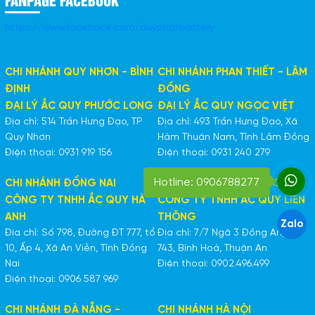
https://www.facebook.com/duyphatbattery
CHI NHÁNH QUY NHƠN - BÌNH
CHI NHÁNH PHAN THIẾT - LÂM
ĐỊNH
ĐỒNG
ĐẠI LÝ ẮC QUY PHƯỚC LONG
ĐẠI LÝ ẮC QUY NGỌC VIỆT
Địa chỉ: 514 Trần Hưng Đạo, TP
Địa chỉ: 493 Trần Hưng Đạo, Xã
Quy Nhơn
Hàm Thuận Nam, Tỉnh Lâm Đồng
Điện thoại: 0931 919 156
Điện thoại: 0931 240 279
Hotline: 0906788277
CHI NHÁNH ĐỒNG NAI
CHI NHÁNH BÌNH DƯƠNG
CÔNG TY TNHH ẮC QUY HÀ
CÔNG TY TNHH ẮC QUY LIÊN
ANH
THÔNG
Zalo
Địa chỉ: Số 798, Đường ĐT 777, tổ
Địa chỉ: 7/7 Ngã 3 Đồng An, ĐT
10, Ấp 4, Xã An Viễn, Tỉnh Đồng
743, Bình Hoà, Thuận An
Nai
Điện thoại: 0902.496.499
Điện thoại: 0906 587 969
CHI NHÁNH ĐÀ NẴNG -
CHI NHÁNH HÀ NỘI