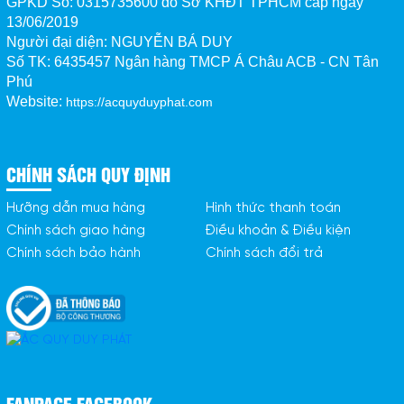
GPKD Số:
0315735600 do Sở KHĐT TPHCM cấp ngày
13/06/2019
Người đại diện: NGUYỄN BÁ DUY
Số TK:
6435457 Ngân hàng TMCP Á Châu ACB - CN Tân 
Phú
Website:
https://acquyduyphat.com
CHÍNH SÁCH QUY ĐỊNH
Hưỡng dẫn mua hàng
Hình thức thanh toán
Chính sách giao hàng
Điều khoản & Điều kiện
Chính sách bảo hành
Chính sách đổi trả
FANPAGE FACEBOOK