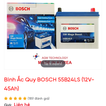
Tap to expand
Bình Ắc Quy BOSCH 55B24LS (12V-
45Ah)
(189 đánh giá)
Liên hệ
Giá: