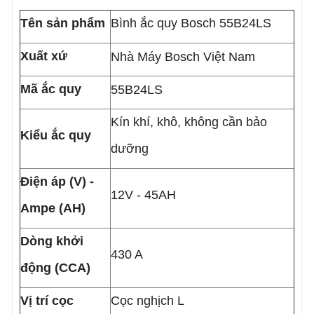
Tên sản phẩm
Bình ắc quy Bosch 55B24LS
Xuất xứ
Nhà Máy Bosch Việt Nam
Mã ắc quy
55B24LS
Kín khí, khô, không cần bảo
Kiểu ắc quy
dưỡng
Điện áp (V) -
12V - 45AH
Ampe (AH)
Dòng khởi
430 A
động (CCA)
Vị trí cọc
Cọc nghịch L