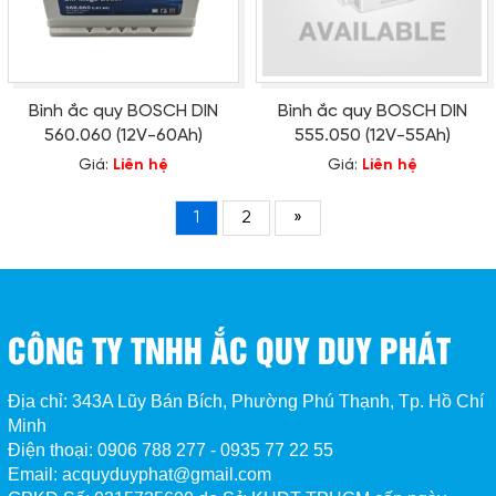
Bình ắc quy BOSCH DIN
Bình ắc quy BOSCH DIN
560.060 (12V-60Ah)
555.050 (12V-55Ah)
Giá:
Liên hệ
Giá:
Liên hệ
1
2
»
CÔNG TY TNHH ẮC QUY DUY PHÁT
Địa chỉ: 343A Lũy Bán Bích, Phường Phú Thạnh, Tp. Hồ Chí
Minh
Điện thoại: 0906 788 277 - 0935 77 22 55
Email: acquyduyphat@gmail.com