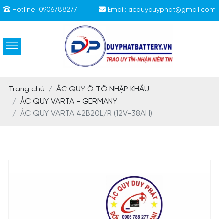
Hotline:
0906788277
Email:
acquyduyphat@gmail.com
Trang chủ
ẮC QUY Ô TÔ NHẬP KHẨU
ẮC QUY VARTA - GERMANY
ẮC QUY VARTA 42B20L/R (12V-38AH)