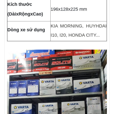
Kích thước
196x128x225 mm
(DàixRộngxCao)
KIA MORNING, HUYHDAI
Dòng xe sử dụng
I10, I20, HONDA CITY...