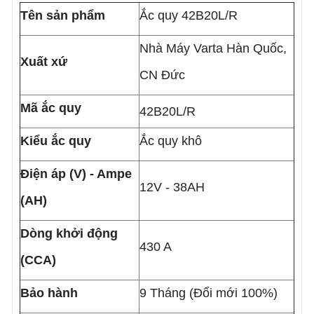
Tên sản phẩm
Ắc quy 42B20L/R
Nhà Máy Varta Hàn Quốc,
Xuất xứ
CN Đức
Mã ắc quy
42B20L/R
Kiểu ắc quy
Ắc quy khô
Điện áp (V) - Ampe
12V - 38AH
(AH)
Dòng khởi động
430 A
(CCA)
Bảo hành
9 Tháng (Đổi mới 100%)