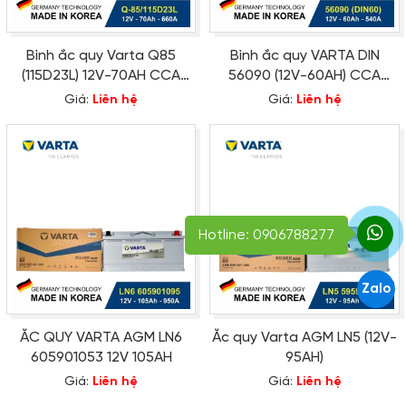
Bình ắc quy Varta Q85
Bình ắc quy VARTA DIN
(115D23L) 12V-70AH CCA
56090 (12V-60AH) CCA
660A
540A
Giá:
Liên hệ
Giá:
Liên hệ
Hotline: 0906788277
Zalo
ẮC QUY VARTA AGM LN6
Ắc quy Varta AGM LN5 (12V-
605901053 12V 105AH
95AH)
Giá:
Liên hệ
Giá:
Liên hệ