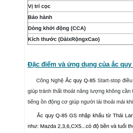
Vị trí cọc
Bảo hành
Dòng khởi động (CCA)
Kích thước (DàixRộngxCao)
Đặc điểm và ứng dụng của ắc qu
Công Nghệ
Ắc quy Q-85
Start-stop điều
giúp tránh thất thoát năng lượng không cần t
tiếng ồn động cơ giúp người lái thoải mái kh
Ắc quy Q-85
GS nhập khẩu từ Thái Lan 
như: Mazda 2,3,6,CX5...có độ bền và tuổi t