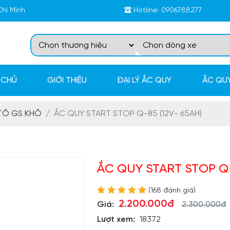
Chí Minh
Hotline:
0906788277
 CHỦ
GIỚI THIỆU
ĐẠI LÝ ẮC QUY
ẮC QUY
TÔ GS KHÔ
ẮC QUY START STOP Q-85 (12V- 65AH)
ẮC QUY START STOP Q-
(168 đánh giá)
2.200.000đ
Giá:
2.300.000đ
Lượt xem:
18372