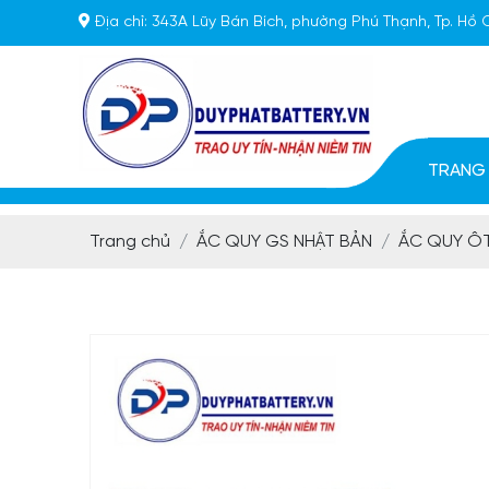
Địa chỉ:
343A Lũy Bán Bích, phường Phú Thạnh, Tp. Hồ 
TRANG
Trang chủ
ẮC QUY GS NHẬT BẢN
ẮC QUY Ô