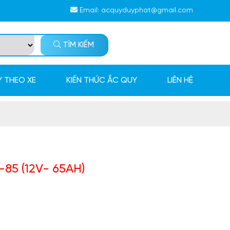
Email:
acquyduyphat@gmail.com
TÌM KIẾM
 THEO XE
KIẾN THỨC ẮC QUY
LIÊN HỆ
85 (12V- 65AH)