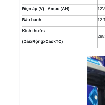
Điện áp (V) - Ampe (AH)
12V
Bảo hành
12 
Kích thước
288
(DàixRộngxCaoxTC)