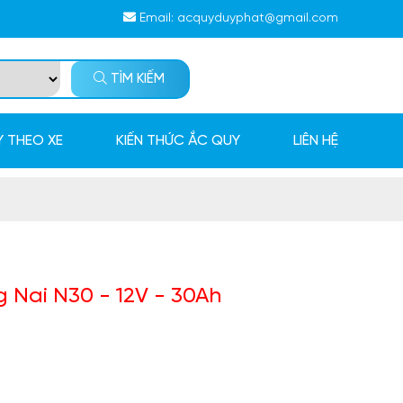
Email:
acquyduyphat@gmail.com
TÌM KIẾM
 THEO XE
KIẾN THỨC ẮC QUY
LIÊN HỆ
Nai N30 - 12V - 30Ah