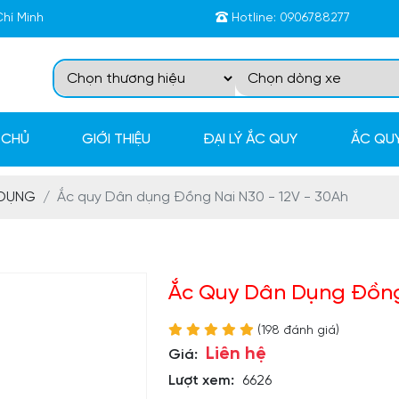
Chí Minh
Hotline:
0906788277
 CHỦ
GIỚI THIỆU
ĐẠI LÝ ẮC QUY
ẮC QUY
 DỤNG
Ắc quy Dân dụng Đồng Nai N30 - 12V - 30Ah
Ắc Quy Dân Dụng Đồng 
(198 đánh giá)
Liên hệ
Giá:
Lượt xem:
6626