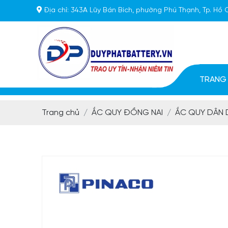
Địa chỉ:
343A Lũy Bán Bích, phường Phú Thạnh, Tp. Hồ 
TRANG
Trang chủ
ẮC QUY ĐỒNG NAI
ẮC QUY DÂN