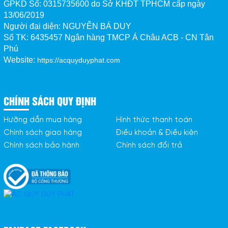
GPKD Số:
0315735600 do Sở KHĐT TPHCM cấp ngày
13/06/2019
Người đại diện: NGUYỄN BÁ DUY
Số TK:
6435457 Ngân hàng TMCP Á Châu ACB - CN Tân 
Phú
Website:
https://acquyduyphat.com
CHÍNH SÁCH QUY ĐỊNH
Hưỡng dẫn mua hàng
Hình thức thanh toán
Chính sách giao hàng
Điều khoản & Điều kiện
Chính sách bảo hành
Chính sách đổi trả