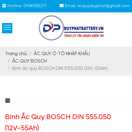
Hotline:
0906788277
Email:
acquyduyphat@gmail.com
Trang chủ
ẮC QUY Ô TÔ NHẬP KHẨU
ẮC QUY BOSCH
Bình ắc quy BOSCH DIN 555.050 (12V-55Ah)
Bình Ắc Quy BOSCH DIN 555.050
(12V-55Ah)