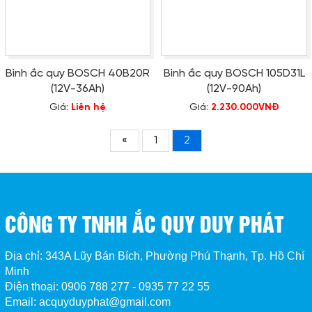
Bình ắc quy BOSCH 40B20R
Bình ắc quy BOSCH 105D31L
(12V-36Ah)
(12V-90Ah)
Giá:
Liên hệ
Giá:
2.230.000VNĐ
«
1
2
CÔNG TY TNHH ẮC QUY DUY PHÁT
Địa chỉ: 343A Lũy Bán Bích, Phường Phú Thạnh, Tp. Hồ Chí
Minh
Điện thoại: 0906 788 277 - 0935 77 22 55
Email: acquyduyphat@gmail.com