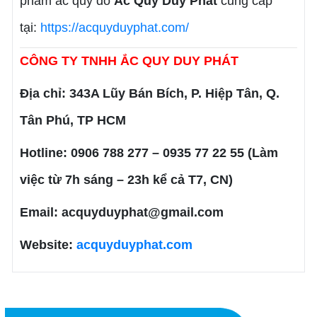
phẩm ắc quy do
Ắc Quy Duy Phát
cung cấp
tại:
https://acquyduyphat.com/
CÔNG TY TNHH ẮC QUY DUY PHÁT
Địa chỉ: 343A Lũy Bán Bích, P. Hiệp Tân, Q.
Tân Phú, TP HCM
Hotline: 0906 788 277 – 0935 77 22 55 (Làm
việc từ 7h sáng – 23h kể cả T7, CN)
Email: acquyduyphat@gmail.com
Website:
acquyduyphat.com