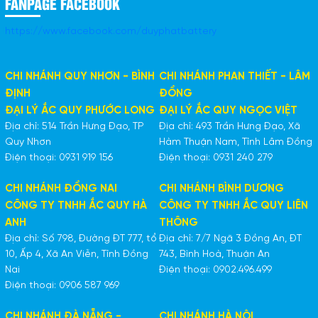
FANPAGE FACEBOOK
https://www.facebook.com/duyphatbattery
CHI NHÁNH QUY NHƠN - BÌNH
CHI NHÁNH PHAN THIẾT - LÂM
ĐỊNH
ĐỒNG
ĐẠI LÝ ẮC QUY PHƯỚC LONG
ĐẠI LÝ ẮC QUY NGỌC VIỆT
Địa chỉ: 514 Trần Hưng Đạo, TP
Địa chỉ: 493 Trần Hưng Đạo, Xã
Quy Nhơn
Hàm Thuận Nam, Tỉnh Lâm Đồng
Điện thoại: 0931 919 156
Điện thoại: 0931 240 279
CHI NHÁNH ĐỒNG NAI
CHI NHÁNH BÌNH DƯƠNG
CÔNG TY TNHH ẮC QUY HÀ
CÔNG TY TNHH ẮC QUY LIÊN
ANH
THÔNG
Địa chỉ: Số 798, Đường ĐT 777, tổ
Địa chỉ: 7/7 Ngã 3 Đồng An, ĐT
10, Ấp 4, Xã An Viễn, Tỉnh Đồng
743, Bình Hoà, Thuận An
Nai
Điện thoại: 0902.496.499
Điện thoại: 0906 587 969
CHI NHÁNH ĐÀ NẴNG -
CHI NHÁNH HÀ NỘI